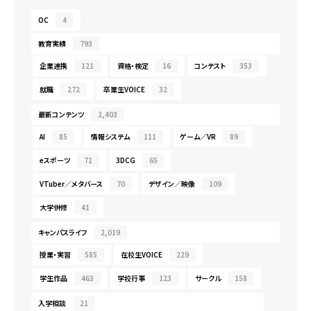
OC
4
教育実績
793
企業連携
121
資格・検定
16
コンテスト
353
就職
272
卒業生VOICE
32
最新コンテンツ
2,403
AI
85
情報システム
111
ゲーム／VR
89
eスポーツ
71
3DCG
65
VTuber／メタバース
70
デザイン／映像
109
大学併修
41
キャンパスライフ
2,019
授業・実習
585
在校生VOICE
229
学生作品
463
学校行事
123
サークル
158
入学相談
21