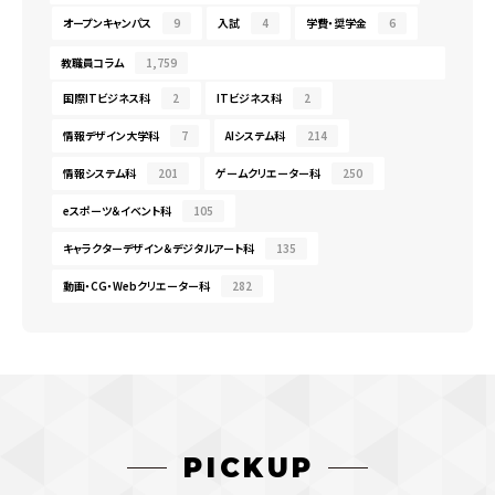
オープンキャンパス
9
入試
4
学費・奨学金
6
教職員コラム
1,759
国際ITビジネス科
2
ITビジネス科
2
情報デザイン大学科
7
AIシステム科
214
情報システム科
201
ゲームクリエーター科
250
eスポーツ＆イベント科
105
キャラクターデザイン＆デジタルアート科
135
動画・CG・Webクリエーター科
282
PICKUP