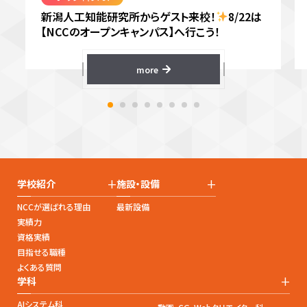
新潟人工知能研究所からゲスト来校！
8/22は
【NCCのオープンキャンパス】へ行こう！
more
+
+
学校紹介
施設・設備
NCCが選ばれる理由
最新設備
実績力
資格実績
目指せる職種
よくある質問
+
学科
AIシステム科