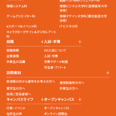
動画・CG・Webクリエイター科
情報システム科
情報ビジネス大学科［産業能率大学
併修］
ゲームクリエイター科
情報デザイン大学科［開志創造大学
併修］
eスポーツ&イベント科
ITビジネス科
キャラクターデザイン&デジタルアート
科
+
+
就職
入試・学費
就職実績
AO入試について
企業連携
入試・学費
卒業生の活躍
学費サポート制度
学生寮・アパート
+
訪問者別
新潟県以外から進学をお考えの方へ
通信制高校の方へ
留学生の方へ
卒業生の方へ
採用ご担当者様へ
+
+
キャンパスライフ
オープンキャンパス
行事・イベント
オープンキャンパス
在校生の声
オンライン説明会