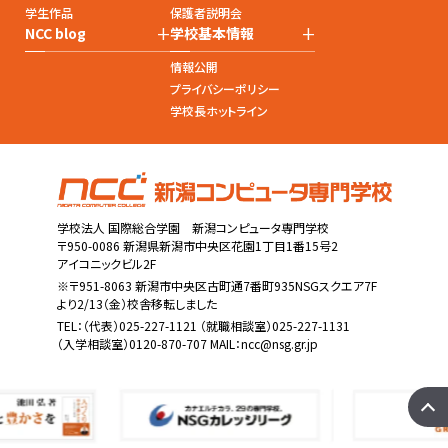
学生作品
保護者説明会
+
+
NCC blog
学校基本情報
情報公開
プライバシーポリシー
学校長ホットライン
学校法人 国際総合学園 新潟コンピュータ専門学校
〒950-0086 新潟県新潟市中央区花園1丁目1番15号2
アイコニックビル2F
※〒951-8063 新潟市中央区古町通7番町935NSGスクエア7F
より2/13（金）校舎移転しました
TEL：
（代表）025-227-1121
（就職相談室）025-227-1131
（入学相談室）0120-870-707 MAIL：
ncc@nsg.gr.jp