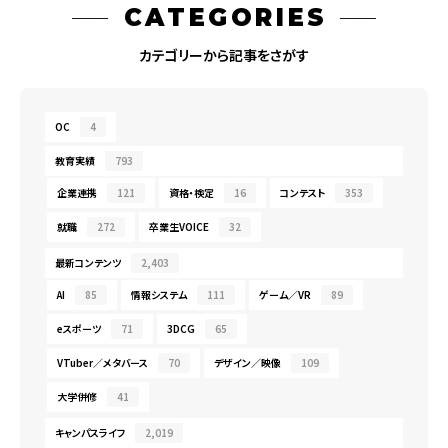
CATEGORIES
カテゴリーから記事をさがす
OC
4
教育実績
793
企業連携
121
資格・検定
16
コンテスト
353
就職
272
卒業生VOICE
32
最新コンテンツ
2,403
AI
85
情報システム
111
ゲーム／VR
89
eスポーツ
71
3DCG
65
VTuber／メタバース
70
デザイン／映像
109
大学併修
41
キャンパスライフ
2,019