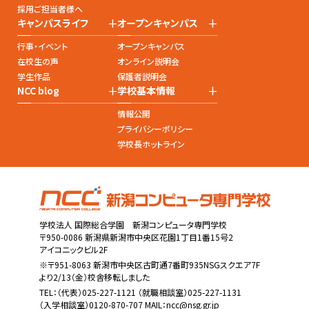
採用ご担当者様へ
+
+
キャンパスライフ
オープンキャンパス
行事・イベント
オープンキャンパス
在校生の声
オンライン説明会
学生作品
保護者説明会
+
+
NCC blog
学校基本情報
情報公開
プライバシーポリシー
学校長ホットライン
学校法人 国際総合学園 新潟コンピュータ専門学校
〒950-0086 新潟県新潟市中央区花園1丁目1番15号2
アイコニックビル2F
※〒951-8063 新潟市中央区古町通7番町935NSGスクエア7F
より2/13（金）校舎移転しました
TEL：
（代表）025-227-1121
（就職相談室）025-227-1131
（入学相談室）0120-870-707 MAIL：
ncc@nsg.gr.jp