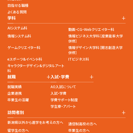
目指せる職種
よくある質問
+
学科
AIシステム科
動画・CG・Webクリエイター科
情報システム科
情報ビジネス大学科［産業能率大学
併修］
ゲームクリエイター科
情報デザイン大学科［開志創造大学
併修］
eスポーツ&イベント科
ITビジネス科
キャラクターデザイン&デジタルアート
科
+
+
就職
入試・学費
就職実績
AO入試について
企業連携
入試・学費
卒業生の活躍
学費サポート制度
学生寮・アパート
+
訪問者別
新潟県以外から進学をお考えの方へ
通信制高校の方へ
留学生の方へ
卒業生の方へ