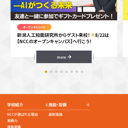
オープンキャンパス
新潟人工知能研究所からゲスト来校！
8/22は
【NCCのオープンキャンパス】へ行こう！
more
+
+
学校紹介
施設・設備
NCCが選ばれる理由
最新設備
実績力
資格実績