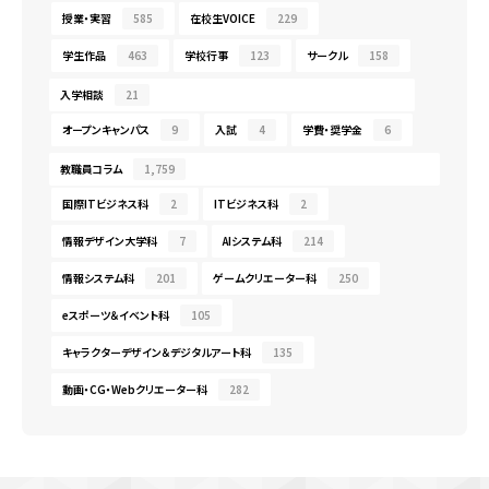
授業・実習
585
在校生VOICE
229
学生作品
463
学校行事
123
サークル
158
入学相談
21
オープンキャンパス
9
入試
4
学費・奨学金
6
教職員コラム
1,759
国際ITビジネス科
2
ITビジネス科
2
情報デザイン大学科
7
AIシステム科
214
情報システム科
201
ゲームクリエーター科
250
eスポーツ＆イベント科
105
キャラクターデザイン＆デジタルアート科
135
動画・CG・Webクリエーター科
282