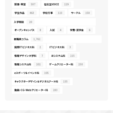
授業・実習
587
在校生VOICE
229
学生作品
463
学校行事
123
サークル
158
入学相談
20
オープンキャンパス
8
入試
4
学費・奨学金
6
教職員コラム
1,762
国際ITビジネス科
2
ITビジネス科
3
情報デザイン大学科
7
AIシステム科
215
情報システム科
202
ゲームクリエーター科
250
eスポーツ＆イベント科
105
キャラクターデザイン＆デジタルアート科
135
動画・CG・Webクリエーター科
283