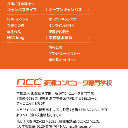
採用ご担当者様へ
+
+
キャンパスライフ
オープンキャンパス
行事・イベント
オープンキャンパス
在校生の声
オンライン説明会
学生作品
保護者説明会
+
+
NCC blog
学校基本情報
情報公開
プライバシーポリシー
学校長ホットライン
学校法人 国際総合学園 新潟コンピュータ専門学校
〒950-0086 新潟県新潟市中央区花園1丁目1番15号2
アイコニックビル2F
※〒951-8063 新潟市中央区古町通7番町935NSGスクエア7F
より2/13（金）校舎移転しました
TEL：
（代表）025-227-1121
（就職相談室）025-227-1131
（入学相談室）0120-870-707 MAIL：
ncc@nsg.gr.jp