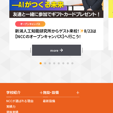
オープンキャンパス
新潟人工知能研究所からゲスト来校！
8/22は
【NCCのオープンキャンパス】へ行こう！
more
+
+
学校紹介
施設・設備
NCCが選ばれる理由
最新設備
実績力
資格実績