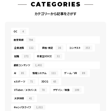
CATEGORIES
カテゴリーから記事をさがす
OC
4
教育実績
794
企業連携
122
資格・検定
16
コンテスト
353
就職
272
卒業生VOICE
32
最新コンテンツ
2,402
AI
85
情報システム
111
ゲーム／VR
89
eスポーツ
71
3DCG
65
VTuber／メタバース
70
デザイン／映像
109
大学併修
41
キャンパスライフ
2,021