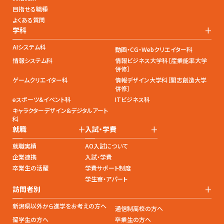
目指せる職種
よくある質問
+
学科
AIシステム科
動画・CG・Webクリエイター科
情報システム科
情報ビジネス大学科［産業能率大学
併修］
ゲームクリエイター科
情報デザイン大学科［開志創造大学
併修］
eスポーツ&イベント科
ITビジネス科
キャラクターデザイン&デジタルアート
科
+
+
就職
入試・学費
就職実績
AO入試について
企業連携
入試・学費
卒業生の活躍
学費サポート制度
学生寮・アパート
+
訪問者別
新潟県以外から進学をお考えの方へ
通信制高校の方へ
留学生の方へ
卒業生の方へ