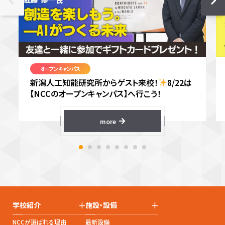
オープンキャンパス
新潟人工知能研究所からゲスト来校！
8/22は
【NCCのオープンキャンパス】へ行こう！
more
+
+
学校紹介
施設・設備
NCCが選ばれる理由
最新設備