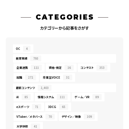
CATEGORIES
カテゴリーから記事をさがす
OC
4
教育実績
793
企業連携
121
資格・検定
16
コンテスト
353
就職
272
卒業生VOICE
32
最新コンテンツ
2,403
AI
85
情報システム
111
ゲーム／VR
89
eスポーツ
71
3DCG
65
VTuber／メタバース
70
デザイン／映像
109
大学併修
41