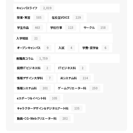
キャンパスライフ
2,019
授業・実習
585
在校生VOICE
229
学生作品
463
学校行事
123
サークル
158
入学相談
21
オープンキャンパス
9
入試
4
学費・奨学金
6
教職員コラム
1,759
国際ITビジネス科
2
ITビジネス科
2
情報デザイン大学科
7
AIシステム科
214
情報システム科
201
ゲームクリエーター科
250
eスポーツ＆イベント科
105
キャラクターデザイン＆デジタルアート科
135
動画・CG・Webクリエーター科
282