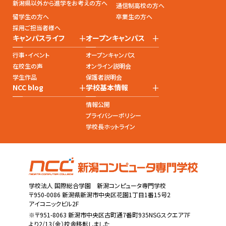
新潟県以外から進学をお考えの方へ
通信制高校の方へ
留学生の方へ
卒業生の方へ
採用ご担当者様へ
+
+
キャンパスライフ
オープンキャンパス
行事・イベント
オープンキャンパス
在校生の声
オンライン説明会
学生作品
保護者説明会
+
+
NCC blog
学校基本情報
情報公開
プライバシーポリシー
学校長ホットライン
学校法人 国際総合学園 新潟コンピュータ専門学校
〒950-0086 新潟県新潟市中央区花園1丁目1番15号2
アイコニックビル2F
※〒951-8063 新潟市中央区古町通7番町935NSGスクエア7F
より2/13（金）校舎移転しました