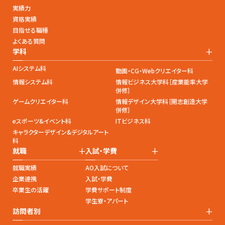
実績力
資格実績
目指せる職種
よくある質問
+
学科
AIシステム科
動画・CG・Webクリエイター科
情報システム科
情報ビジネス大学科［産業能率大学
併修］
ゲームクリエイター科
情報デザイン大学科［開志創造大学
併修］
eスポーツ&イベント科
ITビジネス科
キャラクターデザイン&デジタルアート
科
+
+
就職
入試・学費
就職実績
AO入試について
企業連携
入試・学費
卒業生の活躍
学費サポート制度
学生寮・アパート
+
訪問者別