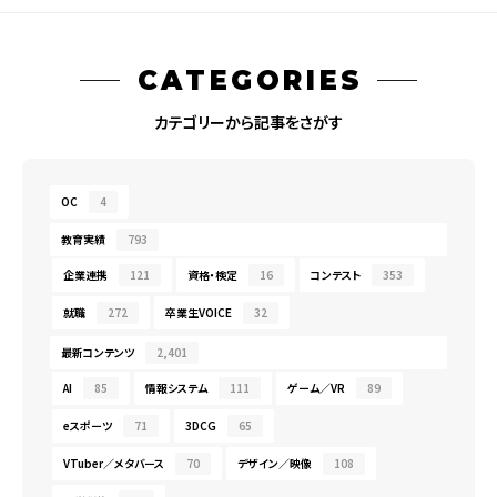
CATEGORIES
カテゴリーから記事をさがす
OC
4
教育実績
793
企業連携
121
資格・検定
16
コンテスト
353
就職
272
卒業生VOICE
32
最新コンテンツ
2,401
AI
85
情報システム
111
ゲーム／VR
89
eスポーツ
71
3DCG
65
VTuber／メタバース
70
デザイン／映像
108