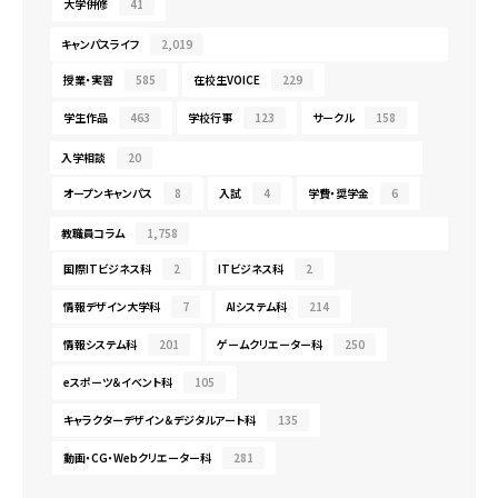
大学併修
41
キャンパスライフ
2,019
授業・実習
585
在校生VOICE
229
学生作品
463
学校行事
123
サークル
158
入学相談
20
オープンキャンパス
8
入試
4
学費・奨学金
6
教職員コラム
1,758
国際ITビジネス科
2
ITビジネス科
2
情報デザイン大学科
7
AIシステム科
214
情報システム科
201
ゲームクリエーター科
250
eスポーツ＆イベント科
105
キャラクターデザイン＆デジタルアート科
135
動画・CG・Webクリエーター科
281