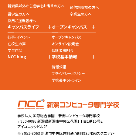
新潟県以外から進学をお考えの方へ
通信制高校の方へ
留学生の方へ
卒業生の方へ
採用ご担当者様へ
+
+
キャンパスライフ
オープンキャンパス
行事・イベント
オープンキャンパス
在校生の声
オンライン説明会
学生作品
保護者説明会
+
+
NCC blog
学校基本情報
情報公開
プライバシーポリシー
学校長ホットライン
学校法人 国際総合学園 新潟コンピュータ専門学校
〒950-0086 新潟県新潟市中央区花園1丁目1番15号2
アイコニックビル2F
※〒951-8063 新潟市中央区古町通7番町935NSGスクエア7F