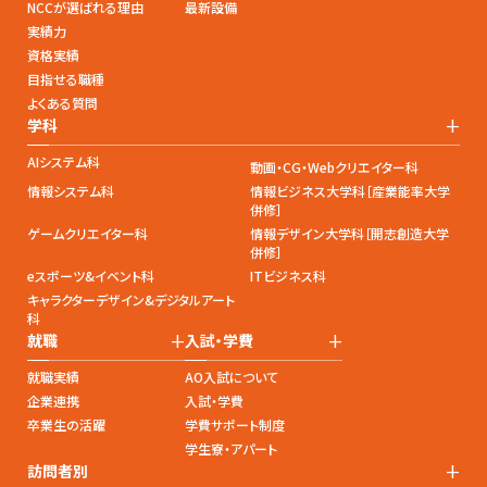
NCCが選ばれる理由
最新設備
実績力
資格実績
目指せる職種
よくある質問
+
学科
AIシステム科
動画・CG・Webクリエイター科
情報システム科
情報ビジネス大学科［産業能率大学
併修］
ゲームクリエイター科
情報デザイン大学科［開志創造大学
併修］
eスポーツ&イベント科
ITビジネス科
キャラクターデザイン&デジタルアート
科
+
+
就職
入試・学費
就職実績
AO入試について
企業連携
入試・学費
卒業生の活躍
学費サポート制度
学生寮・アパート
+
訪問者別