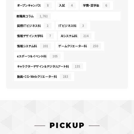
オープンキャンパス
8
入試
4
学費・奨学金
6
教職員コラム
1,761
国際ITビジネス科
2
ITビジネス科
3
情報デザイン大学科
7
AIシステム科
214
情報システム科
201
ゲームクリエーター科
250
eスポーツ＆イベント科
105
キャラクターデザイン＆デジタルアート科
135
動画・CG・Webクリエーター科
283
PICKUP