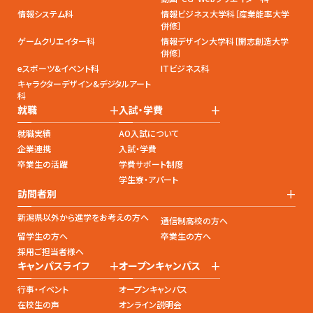
情報システム科
情報ビジネス大学科［産業能率大学
併修］
ゲームクリエイター科
情報デザイン大学科［開志創造大学
併修］
eスポーツ&イベント科
ITビジネス科
キャラクターデザイン&デジタルアート
科
+
+
就職
入試・学費
就職実績
AO入試について
企業連携
入試・学費
卒業生の活躍
学費サポート制度
学生寮・アパート
+
訪問者別
新潟県以外から進学をお考えの方へ
通信制高校の方へ
留学生の方へ
卒業生の方へ
採用ご担当者様へ
+
+
キャンパスライフ
オープンキャンパス
行事・イベント
オープンキャンパス
在校生の声
オンライン説明会