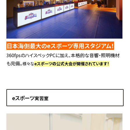
日本海側最大のeスポーツ専用スタジアム！
360fpsのハイスペックPCに加え、本格的な音響・照明機材
も完備。
様々な
eスポーツ
の
公式大会が開催されています！
eスポーツ
実習室