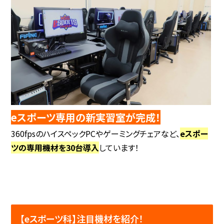
eスポーツ専用の新実習室が
完成
！
360fpsのハイスペックPCや
ゲーミングチェアなど、
eスポー
ツの専用機材を30台導入
しています！
【eスポーツ科】注目機材を紹介！