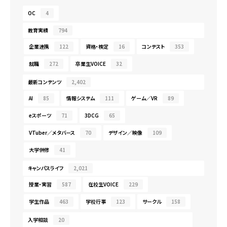
OC
4
教育実績
794
企業連携
122
資格・検定
16
コンテスト
353
就職
272
卒業生VOICE
32
最新コンテンツ
2,402
AI
85
情報システム
111
ゲーム／VR
89
eスポーツ
71
3DCG
65
VTuber／メタバース
70
デザイン／映像
109
大学併修
41
キャンパスライフ
2,021
授業・実習
587
在校生VOICE
229
学生作品
463
学校行事
123
サークル
158
入学相談
20