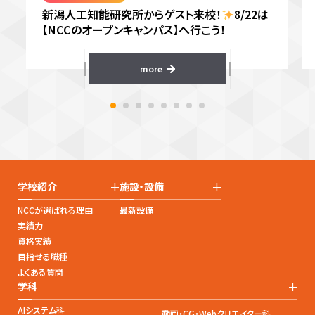
新潟人工知能研究所からゲスト来校！
8/22は
【NCCのオープンキャンパス】へ行こう！
more
+
+
学校紹介
施設・設備
NCCが選ばれる理由
最新設備
実績力
資格実績
目指せる職種
よくある質問
+
学科
AIシステム科
動画・CG・Webクリエイター科