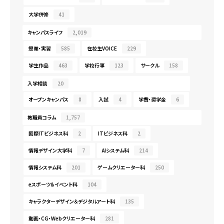
大学併修
41
キャンパスライフ
2,019
授業・実習
585
在校生VOICE
229
学生作品
463
学校行事
123
サークル
158
入学相談
20
オープンキャンパス
8
入試
4
学費・奨学金
6
教職員コラム
1,757
国際ITビジネス科
2
ITビジネス科
2
情報デザイン大学科
7
AIシステム科
214
情報システム科
201
ゲームクリエーター科
250
eスポーツ＆イベント科
104
キャラクターデザイン＆デジタルアート科
135
動画・CG・Webクリエーター科
281