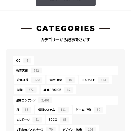
CATEGORIES
カテゴリーから記事をさがす
OC
4
教育実績
792
企業連携
120
資格・検定
16
コンテスト
353
就職
272
卒業生VOICE
32
最新コンテンツ
2,401
AI
85
情報システム
111
ゲーム／VR
89
eスポーツ
71
3DCG
65
VTuber／メタバース
70
デザイン／映像
108