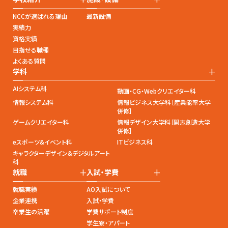
NCCが選ばれる理由
最新設備
実績力
資格実績
目指せる職種
よくある質問
+
学科
AIシステム科
動画・CG・Webクリエイター科
情報システム科
情報ビジネス大学科［産業能率大学
併修］
ゲームクリエイター科
情報デザイン大学科［開志創造大学
併修］
eスポーツ&イベント科
ITビジネス科
キャラクターデザイン&デジタルアート
科
+
+
就職
入試・学費
就職実績
AO入試について
企業連携
入試・学費
卒業生の活躍
学費サポート制度
学生寮・アパート