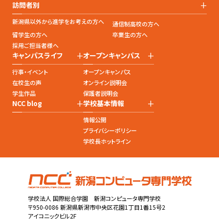
+
訪問者別
新潟県以外から進学をお考えの方へ
通信制高校の方へ
留学生の方へ
卒業生の方へ
採用ご担当者様へ
+
+
キャンパスライフ
オープンキャンパス
行事・イベント
オープンキャンパス
在校生の声
オンライン説明会
学生作品
保護者説明会
+
+
NCC blog
学校基本情報
情報公開
プライバシーポリシー
学校長ホットライン
学校法人 国際総合学園 新潟コンピュータ専門学校
〒950-0086 新潟県新潟市中央区花園1丁目1番15号2
アイコニックビル2F