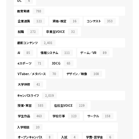
OC
4
教育実績
793
企業連携
121
資格・検定
16
コンテスト
353
就職
272
卒業生VOICE
32
最新コンテンツ
2,401
AI
85
情報システム
111
ゲーム／VR
89
eスポーツ
71
3DCG
65
VTuber／メタバース
70
デザイン／映像
108
大学併修
41
キャンパスライフ
2,019
授業・実習
585
在校生VOICE
229
学生作品
463
学校行事
123
サークル
158
入学相談
20
オープンキャンパス
8
入試
4
学費・奨学金
6