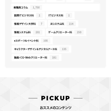
教職員コラム
1,758
国際ITビジネス科
2
ITビジネス科
2
情報デザイン大学科
7
AIシステム科
214
情報システム科
201
ゲームクリエーター科
250
eスポーツ＆イベント科
105
キャラクターデザイン＆デジタルアート科
135
動画・CG・Webクリエーター科
281
PICKUP
おススメのコンテンツ