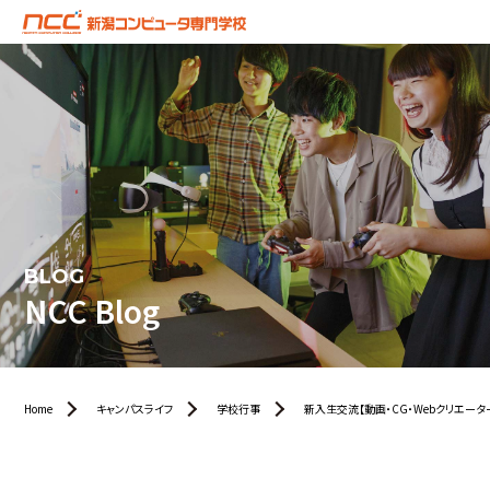
BLOG
NCC Blog
Home
キャンパスライフ
学校行事
新入生交流【動画・CG・Webクリエータ