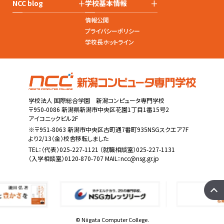
+
+
NCC blog
学校基本情報
情報公開
プライバシーポリシー
学校長ホットライン
学校法人 国際総合学園 新潟コンピュータ専門学校
〒950-0086 新潟県新潟市中央区花園1丁目1番15号2
アイコニックビル2F
※〒951-8063 新潟市中央区古町通7番町935NSGスクエア7F
より2/13（金）校舎移転しました
TEL：
（代表）025-227-1121
（就職相談室）025-227-1131
（入学相談室）0120-870-707 MAIL：
ncc@nsg.gr.jp
© Niigata Computer College.