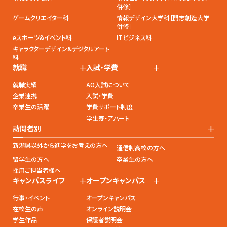
併修］
ゲームクリエイター科
情報デザイン大学科［開志創造大学
併修］
eスポーツ&イベント科
ITビジネス科
キャラクターデザイン&デジタルアート
科
+
+
就職
入試・学費
就職実績
AO入試について
企業連携
入試・学費
卒業生の活躍
学費サポート制度
学生寮・アパート
+
訪問者別
新潟県以外から進学をお考えの方へ
通信制高校の方へ
留学生の方へ
卒業生の方へ
採用ご担当者様へ
+
+
キャンパスライフ
オープンキャンパス
行事・イベント
オープンキャンパス
在校生の声
オンライン説明会
学生作品
保護者説明会