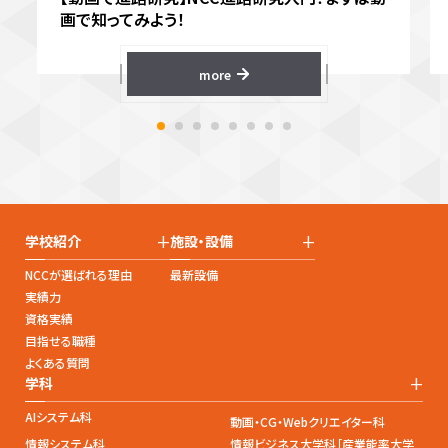
画で知ってみよう！
more
+
+
学校紹介
施設・設備
NCCが選ばれる理由
最新設備
実績力
資格実績
目指せる職種
よくある質問
+
学科
AIシステム科
動画・CG・Webクリエイター科
情報システム科
情報ビジネス大学科［産業能率大学