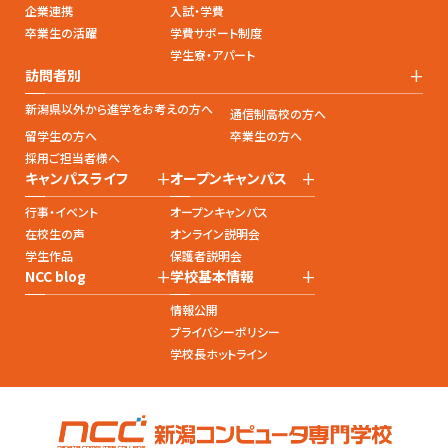
企業連携
入試・学費
卒業生の活躍
学費サポート制度
学生寮・アパート
+
訪問者別
新潟県以外から進学をお考えの方へ
通信制高校の方へ
留学生の方へ
卒業生の方へ
採用ご担当者様へ
+
+
キャンパスライフ
オープンキャンパス
行事・イベント
オープンキャンパス
在校生の声
オンライン説明会
学生作品
保護者説明会
+
+
NCC blog
学校基本情報
情報公開
プライバシーポリシー
学校長ホットライン