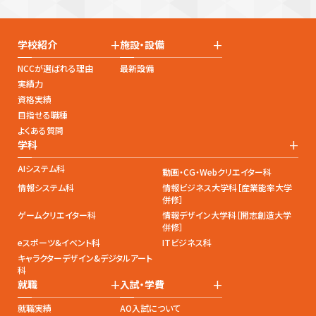
+
+
学校紹介
施設・設備
NCCが選ばれる理由
最新設備
実績力
資格実績
目指せる職種
よくある質問
+
学科
AIシステム科
動画・CG・Webクリエイター科
情報システム科
情報ビジネス大学科［産業能率大学
併修］
ゲームクリエイター科
情報デザイン大学科［開志創造大学
併修］
eスポーツ&イベント科
ITビジネス科
キャラクターデザイン&デジタルアート
科
+
+
就職
入試・学費
就職実績
AO入試について