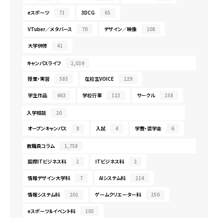
eスポーツ
71
3DCG
65
VTuber／メタバース
70
デザイン／映像
108
大学併修
41
キャンパスライフ
2,019
授業・実習
585
在校生VOICE
229
学生作品
463
学校行事
123
サークル
158
入学相談
20
オープンキャンパス
8
入試
4
学費・奨学金
6
教職員コラム
1,758
国際ITビジネス科
2
ITビジネス科
2
情報デザイン大学科
7
AIシステム科
214
情報システム科
201
ゲームクリエーター科
250
eスポーツ＆イベント科
105