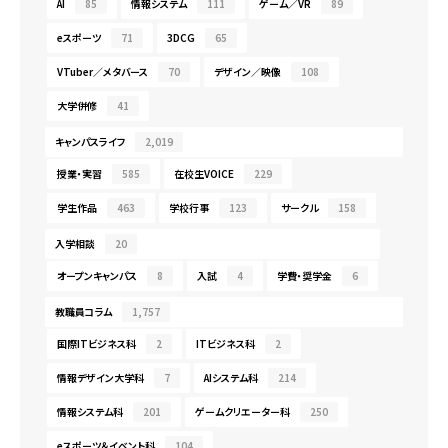
AI
85
情報システム
111
ゲーム／VR
89
eスポーツ
71
3DCG
65
VTuber／メタバース
70
デザイン／映像
108
大学併修
41
キャンパスライフ
2,019
授業・実習
585
在校生VOICE
229
学生作品
463
学校行事
123
サークル
158
入学相談
20
オープンキャンパス
8
入試
4
学費・奨学金
6
教職員コラム
1,757
国際ITビジネス科
2
ITビジネス科
2
情報デザイン大学科
7
AIシステム科
214
情報システム科
201
ゲームクリエーター科
250
eスポーツ＆イベント科
104