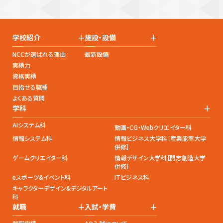
+
+
学校紹介
施設・設備
NCCが選ばれる理由
最新設備
実績力
資格実績
目指せる職種
よくある質問
+
学科
AIシステム科
動画・CG・Webクリエイター科
情報システム科
情報ビジネス大学科［産業能率大学
併修］
ゲームクリエイター科
情報デザイン大学科［開志創造大学
併修］
eスポーツ&イベント科
ITビジネス科
キャラクターデザイン&デジタルアート
科
+
+
就職
入試・学費