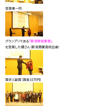
受賞者一同
グランプリである
『新潟県知事賞』
を受賞した榎さん（新潟商業高校出身）
賞状と副賞（賞金10万円）