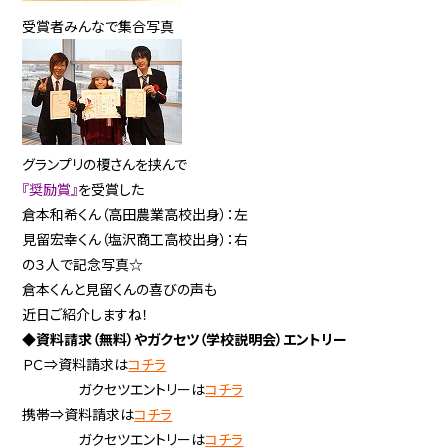
受賞者みんなで集合写真
グランプリの榎さんを挟んで
『奨励賞』
を受賞した
倉本和希くん（高田農業高校出身）：左
見留宏幸くん（塩沢商工高校出身）：右
の３人で記念写真☆
倉本くんと見留くんの喜びの声も
近日ご紹介しますね！
◆資料請求（無料）やガクセツ（学校説明会）エントリー
ＰＣ⇒資料請求は
コチラ
ガクセツエントリーは
コチラ
携帯⇒資料請求は
コチラ
ガクセツエントリーは
コチラ