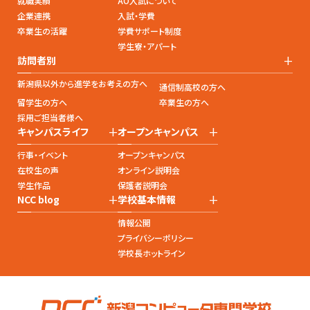
就職実績
AO入試について
企業連携
入試・学費
卒業生の活躍
学費サポート制度
学生寮・アパート
+
訪問者別
新潟県以外から進学をお考えの方へ
通信制高校の方へ
留学生の方へ
卒業生の方へ
採用ご担当者様へ
+
+
キャンパスライフ
オープンキャンパス
行事・イベント
オープンキャンパス
在校生の声
オンライン説明会
学生作品
保護者説明会
+
+
NCC blog
学校基本情報
情報公開
プライバシーポリシー
学校長ホットライン