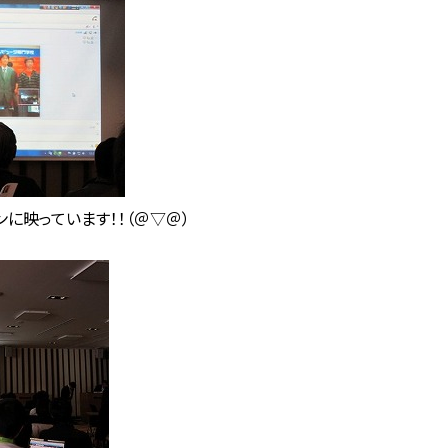
に映っています！！（＠▽＠）