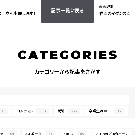
前の記事
記事一覧に戻る
ショウへ出展します！
春☆ガイダンス☆
CATEGORIES
カテゴリーから記事をさがす
16
コンテスト
353
就職
272
卒業生VOICE
32
R
89
eスポーツ
71
3DCG
65
VTuber／メタバース