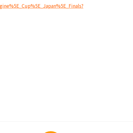
agine%5E_Cup%5E_Japan%5E_Finals?