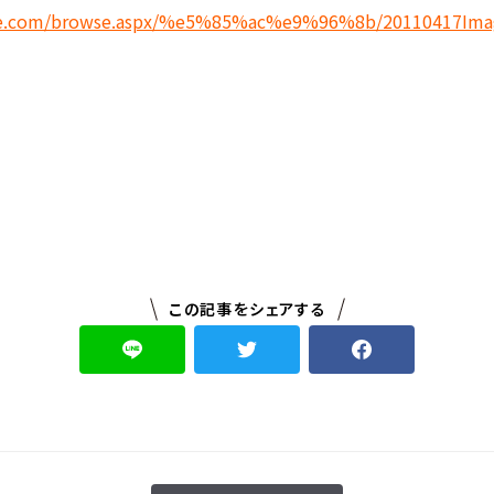
.live.com/browse.aspx/%e5%85%ac%e9%96%8b/20110417Im
この記事をシェアする