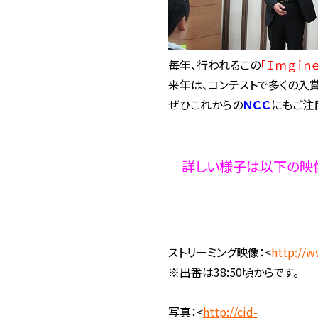
毎年、行われるこの
「Ｉｍｇｉ
来年は、コンテストで多くの入
ぜひこれからの
ＮＣＣ
にもご注
詳しい様子は以下の映像
ストリーミング映像
：<
http://w
※出番は38:50頃からです。
写真：<
http://cid-