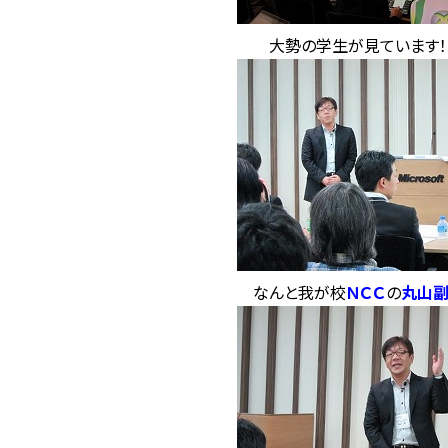
大勢の学生が見ています！！
なんと我が校
ＮＣＣ
の
丸山