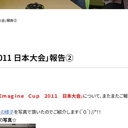
日本大会」報告②
p 2011 日本大会」報告②
Ｉｍａｇｉｎｅ Ｃｕｐ ２０１１ 日本大会
」
について、またまたご報
場の様子
を写真で頂いたのでご紹介します（＾０＾）//*！！
の
写真
☆