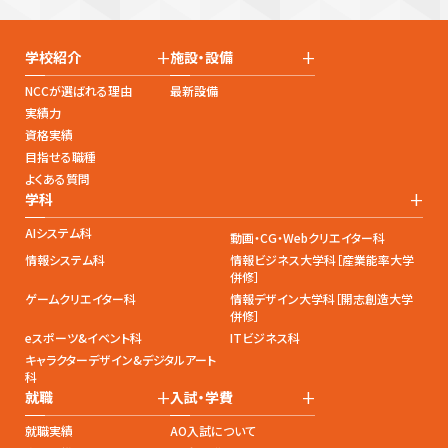
+
+
学校紹介
施設・設備
NCCが選ばれる理由
最新設備
実績力
資格実績
目指せる職種
よくある質問
+
学科
AIシステム科
動画・CG・Webクリエイター科
情報システム科
情報ビジネス大学科［産業能率大学
併修］
ゲームクリエイター科
情報デザイン大学科［開志創造大学
併修］
eスポーツ&イベント科
ITビジネス科
キャラクターデザイン&デジタルアート
科
+
+
就職
入試・学費
就職実績
AO入試について