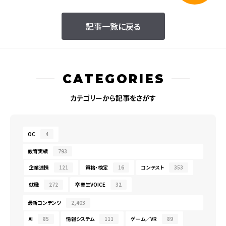
記事一覧に戻る
CATEGORIES
カテゴリーから記事をさがす
OC
4
教育実績
793
企業連携
121
資格・検定
16
コンテスト
353
就職
272
卒業生VOICE
32
最新コンテンツ
2,403
AI
85
情報システム
111
ゲーム／VR
89