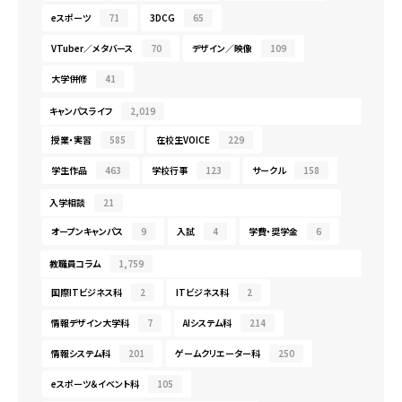
eスポーツ
71
3DCG
65
VTuber／メタバース
70
デザイン／映像
109
大学併修
41
キャンパスライフ
2,019
授業・実習
585
在校生VOICE
229
学生作品
463
学校行事
123
サークル
158
入学相談
21
オープンキャンパス
9
入試
4
学費・奨学金
6
教職員コラム
1,759
国際ITビジネス科
2
ITビジネス科
2
情報デザイン大学科
7
AIシステム科
214
情報システム科
201
ゲームクリエーター科
250
eスポーツ＆イベント科
105