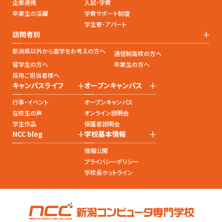
企業連携
入試・学費
卒業生の活躍
学費サポート制度
学生寮・アパート
+
訪問者別
新潟県以外から進学をお考えの方へ
通信制高校の方へ
留学生の方へ
卒業生の方へ
採用ご担当者様へ
+
+
キャンパスライフ
オープンキャンパス
行事・イベント
オープンキャンパス
在校生の声
オンライン説明会
学生作品
保護者説明会
+
+
NCC blog
学校基本情報
情報公開
プライバシーポリシー
学校長ホットライン