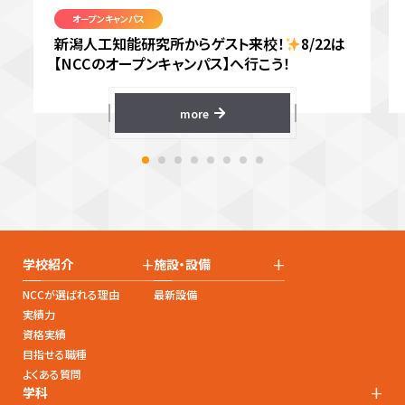
オープンキャンパス
新潟人工知能研究所からゲスト来校！
8/22は
【NCCのオープンキャンパス】へ行こう！
more
+
+
学校紹介
施設・設備
NCCが選ばれる理由
最新設備
実績力
資格実績
目指せる職種
よくある質問
+
学科