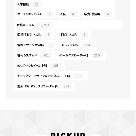
入学相談
21
オープンキャンパス
9
入試
4
学費・奨学金
6
教職員コラム
1,759
国際ITビジネス科
2
ITビジネス科
2
情報デザイン大学科
7
AIシステム科
214
情報システム科
201
ゲームクリエーター科
250
eスポーツ＆イベント科
105
キャラクターデザイン＆デジタルアート科
135
動画・CG・Webクリエーター科
282
PICKUP