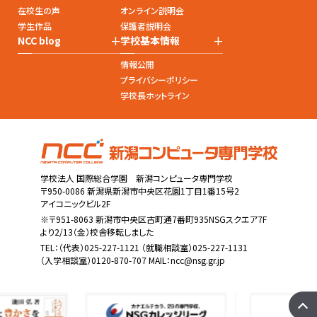
在校生の声
オンライン説明会
学生作品
保護者説明会
+
+
NCC blog
学校基本情報
情報公開
プライバシーポリシー
学校長ホットライン
学校法人 国際総合学園 新潟コンピュータ専門学校
〒950-0086 新潟県新潟市中央区花園1丁目1番15号2
アイコニックビル2F
※〒951-8063 新潟市中央区古町通7番町935NSGスクエア7F
より2/13（金）校舎移転しました
TEL：
（代表）025-227-1121
（就職相談室）025-227-1131
（入学相談室）0120-870-707 MAIL：
ncc@nsg.gr.jp