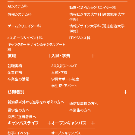
AIシステム科
動画・CG・Webクリエイター科
情報システム科
情報ビジネス大学科［産業能率大学
併修］
ゲームクリエイター科
情報デザイン大学科［開志創造大学
併修］
eスポーツ&イベント科
ITビジネス科
キャラクターデザイン&デジタルアート
科
+
+
就職
入試・学費
就職実績
AO入試について
企業連携
入試・学費
卒業生の活躍
学費サポート制度
学生寮・アパート
+
訪問者別
新潟県以外から進学をお考えの方へ
通信制高校の方へ
留学生の方へ
卒業生の方へ
採用ご担当者様へ
+
+
キャンパスライフ
オープンキャンパス
行事・イベント
オープンキャンパス