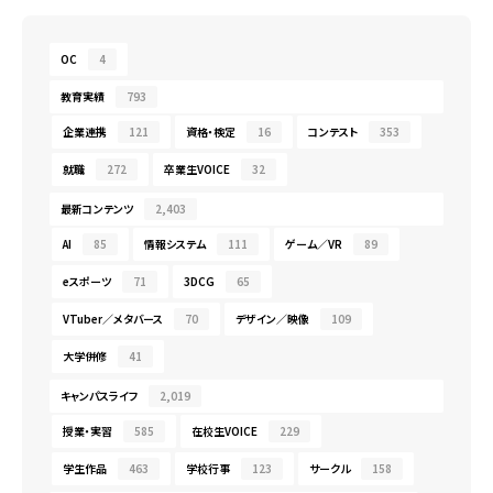
OC
4
教育実績
793
企業連携
121
資格・検定
16
コンテスト
353
就職
272
卒業生VOICE
32
最新コンテンツ
2,403
AI
85
情報システム
111
ゲーム／VR
89
eスポーツ
71
3DCG
65
VTuber／メタバース
70
デザイン／映像
109
大学併修
41
キャンパスライフ
2,019
授業・実習
585
在校生VOICE
229
学生作品
463
学校行事
123
サークル
158