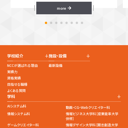
more
+
+
学校紹介
施設・設備
NCCが選ばれる理由
最新設備
実績力
資格実績
目指せる職種
よくある質問
+
学科
AIシステム科
動画・CG・Webクリエイター科
情報システム科
情報ビジネス大学科［産業能率大学
併修］
ゲームクリエイター科
情報デザイン大学科［開志創造大学