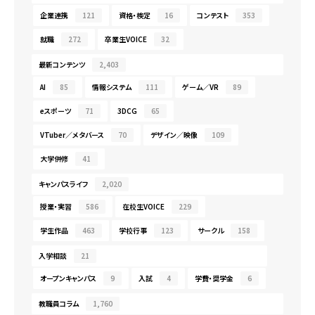
企業連携
121
資格・検定
16
コンテスト
353
就職
272
卒業生VOICE
32
最新コンテンツ
2,403
AI
85
情報システム
111
ゲーム／VR
89
eスポーツ
71
3DCG
65
VTuber／メタバース
70
デザイン／映像
109
大学併修
41
キャンパスライフ
2,020
授業・実習
586
在校生VOICE
229
学生作品
463
学校行事
123
サークル
158
入学相談
21
オープンキャンパス
9
入試
4
学費・奨学金
6
教職員コラム
1,760