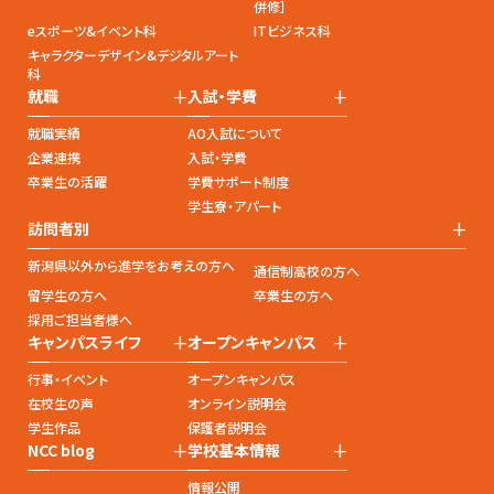
併修］
eスポーツ&イベント科
ITビジネス科
キャラクターデザイン&デジタルアート
科
+
+
就職
入試・学費
就職実績
AO入試について
企業連携
入試・学費
卒業生の活躍
学費サポート制度
学生寮・アパート
+
訪問者別
新潟県以外から進学をお考えの方へ
通信制高校の方へ
留学生の方へ
卒業生の方へ
採用ご担当者様へ
+
+
キャンパスライフ
オープンキャンパス
行事・イベント
オープンキャンパス
在校生の声
オンライン説明会
学生作品
保護者説明会
+
+
NCC blog
学校基本情報
情報公開