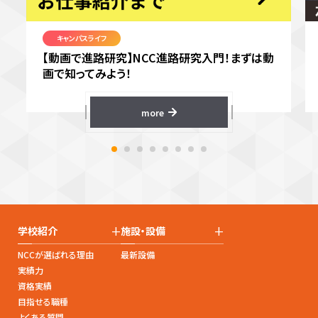
キャンパスライフ
【動画で進路研究】NCC進路研究入門！まずは動
画で知ってみよう！
more
+
+
学校紹介
施設・設備
NCCが選ばれる理由
最新設備
実績力
資格実績
目指せる職種
よくある質問