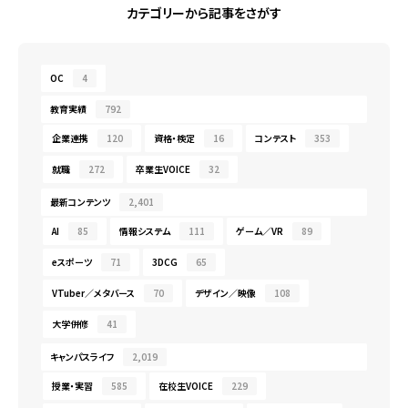
カテゴリーから記事をさがす
OC
4
教育実績
792
企業連携
120
資格・検定
16
コンテスト
353
就職
272
卒業生VOICE
32
最新コンテンツ
2,401
AI
85
情報システム
111
ゲーム／VR
89
eスポーツ
71
3DCG
65
VTuber／メタバース
70
デザイン／映像
108
大学併修
41
キャンパスライフ
2,019
授業・実習
585
在校生VOICE
229