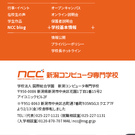
行事・イベント
オープンキャンパス
在校生の声
オンライン説明会
学生作品
保護者説明会
+
+
NCC blog
学校基本情報
情報公開
プライバシーポリシー
学校長ホットライン
学校法人 国際総合学園 新潟コンピュータ専門学校
〒950-0086 新潟県新潟市中央区花園1丁目1番15号2
アイコニックビル2F
※〒951-8063 新潟市中央区古町通7番町935NSGスクエア7F
より2/13（金）校舎移転しました
TEL：
（代表）025-227-1121
（就職相談室）025-227-1131
（入学相談室）0120-870-707 MAIL：
ncc@nsg.gr.jp