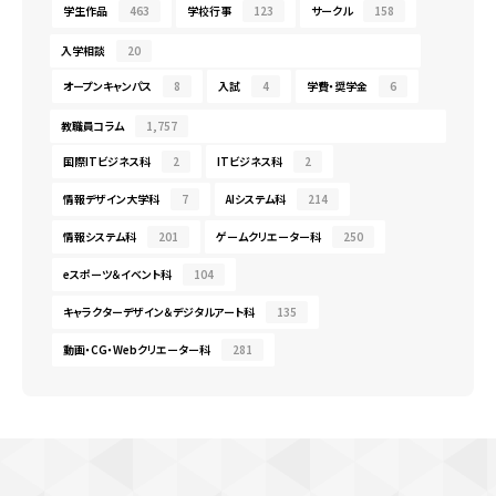
学生作品
463
学校行事
123
サークル
158
入学相談
20
オープンキャンパス
8
入試
4
学費・奨学金
6
教職員コラム
1,757
国際ITビジネス科
2
ITビジネス科
2
情報デザイン大学科
7
AIシステム科
214
情報システム科
201
ゲームクリエーター科
250
eスポーツ＆イベント科
104
キャラクターデザイン＆デジタルアート科
135
動画・CG・Webクリエーター科
281