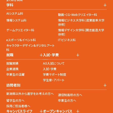
+
学科
AIシステム科
動画・CG・Webクリエイター科
情報システム科
情報ビジネス大学科［産業能率大学
併修］
ゲームクリエイター科
情報デザイン大学科［開志創造大学
併修］
eスポーツ&イベント科
ITビジネス科
キャラクターデザイン&デジタルアート
科
+
+
就職
入試・学費
就職実績
AO入試について
企業連携
入試・学費
卒業生の活躍
学費サポート制度
学生寮・アパート
+
訪問者別
新潟県以外から進学をお考えの方へ
通信制高校の方へ
留学生の方へ
卒業生の方へ
採用ご担当者様へ
+
+
キャンパスライフ
オープンキャンパス