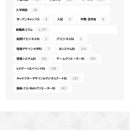
入学相談
20
オープンキャンパス
8
入試
4
学費・奨学金
6
教職員コラム
1,757
国際ITビジネス科
2
ITビジネス科
2
情報デザイン大学科
7
AIシステム科
214
情報システム科
201
ゲームクリエーター科
250
eスポーツ＆イベント科
104
キャラクターデザイン＆デジタルアート科
135
動画・CG・Webクリエーター科
281