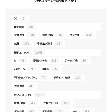
カテゴリーから記事をさがす
OC
4
教育実績
792
企業連携
120
資格・検定
16
コンテスト
353
就職
272
卒業生VOICE
32
最新コンテンツ
2,401
AI
85
情報システム
111
ゲーム／VR
89
eスポーツ
71
3DCG
65
VTuber／メタバース
70
デザイン／映像
108
大学併修
41
キャンパスライフ
2,019
授業・実習
585
在校生VOICE
229
学生作品
463
学校行事
123
サークル
158