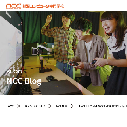
BLOG
NCC Blog
Home
キャンパスライフ
学生作品
【学生CG作品】春の研究課題制作。皆、