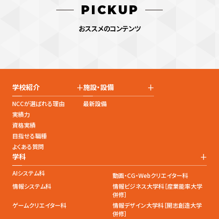
PICKUP
おススメのコンテンツ
+
+
学校紹介
施設・設備
NCCが選ばれる理由
最新設備
実績力
資格実績
目指せる職種
よくある質問
+
学科
AIシステム科
動画・CG・Webクリエイター科
情報システム科
情報ビジネス大学科［産業能率大学
併修］
ゲームクリエイター科
情報デザイン大学科［開志創造大学
併修］