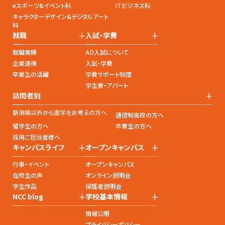
eスポーツ&イベント科
ITビジネス科
キャラクターデザイン&デジタルアート
科
+
+
就職
入試・学費
就職実績
AO入試について
企業連携
入試・学費
卒業生の活躍
学費サポート制度
学生寮・アパート
+
訪問者別
新潟県以外から進学をお考えの方へ
通信制高校の方へ
留学生の方へ
卒業生の方へ
採用ご担当者様へ
+
+
キャンパスライフ
オープンキャンパス
行事・イベント
オープンキャンパス
在校生の声
オンライン説明会
学生作品
保護者説明会
+
+
NCC blog
学校基本情報
情報公開
プライバシーポリシー