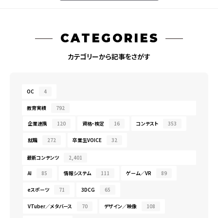
CATEGORIES
カテゴリーから記事をさがす
OC
4
教育実績
792
企業連携
120
資格・検定
16
コンテスト
353
就職
272
卒業生VOICE
32
最新コンテンツ
2,401
AI
85
情報システム
111
ゲーム／VR
89
eスポーツ
71
3DCG
65
VTuber／メタバース
70
デザイン／映像
108