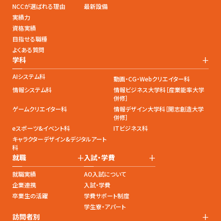
NCCが選ばれる理由
最新設備
実績力
資格実績
目指せる職種
よくある質問
+
学科
AIシステム科
動画・CG・Webクリエイター科
情報システム科
情報ビジネス大学科［産業能率大学
併修］
ゲームクリエイター科
情報デザイン大学科［開志創造大学
併修］
eスポーツ&イベント科
ITビジネス科
キャラクターデザイン&デジタルアート
科
+
+
就職
入試・学費
就職実績
AO入試について
企業連携
入試・学費
卒業生の活躍
学費サポート制度
学生寮・アパート
+
訪問者別