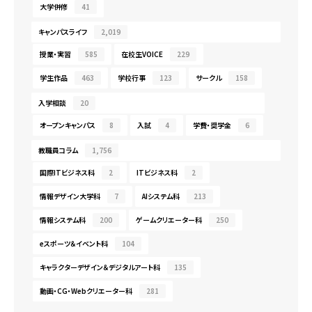
大学併修
41
キャンパスライフ
2,019
授業・実習
585
在校生VOICE
229
学生作品
463
学校行事
123
サークル
158
入学相談
20
オープンキャンパス
8
入試
4
学費・奨学金
6
教職員コラム
1,756
国際ITビジネス科
2
ITビジネス科
2
情報デザイン大学科
7
AIシステム科
213
情報システム科
200
ゲームクリエーター科
250
eスポーツ＆イベント科
104
キャラクターデザイン＆デジタルアート科
135
動画・CG・Webクリエーター科
281