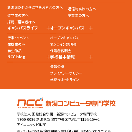
新潟県以外から進学をお考えの方へ
通信制高校の方へ
留学生の方へ
卒業生の方へ
採用ご担当者様へ
+
+
キャンパスライフ
オープンキャンパス
行事・イベント
オープンキャンパス
在校生の声
オンライン説明会
学生作品
保護者説明会
+
+
NCC blog
学校基本情報
情報公開
プライバシーポリシー
学校長ホットライン
学校法人 国際総合学園 新潟コンピュータ専門学校
〒950-0086 新潟県新潟市中央区花園1丁目1番15号2
アイコニックビル2F
※〒951-8063 新潟市中央区古町通7番町935NSGスクエア7F