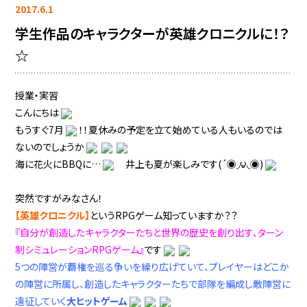
2017.6.1
学生作品のキャラクターが英雄クロニクルに！？
☆
授業・実習
こんにちは
もうすぐ7月
！！夏休みの予定を立て始めている人もいるのでは
ないのでしょうか
海に花火にBBQに…
井上も夏が楽しみです(´◉◞౪◟◉)
突然ですがみなさん！
【英雄クロニクル】
というRPGゲーム知っていますか？？
『自分が創造したキャラクターたちと世界の歴史を創り出す、ターン
制シミュレーションRPGゲーム』
です
5つの陣営が覇権を巡る争いを繰り広げていて、プレイヤーはどこか
の陣営に所属し、創造したキャラクターたちで部隊を編成し敵陣営に
遠征していく
大ヒットゲーム