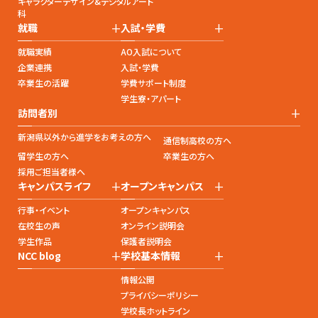
キャラクターデザイン&デジタルアート
科
+
+
就職
入試・学費
就職実績
AO入試について
企業連携
入試・学費
卒業生の活躍
学費サポート制度
学生寮・アパート
+
訪問者別
新潟県以外から進学をお考えの方へ
通信制高校の方へ
留学生の方へ
卒業生の方へ
採用ご担当者様へ
+
+
キャンパスライフ
オープンキャンパス
行事・イベント
オープンキャンパス
在校生の声
オンライン説明会
学生作品
保護者説明会
+
+
NCC blog
学校基本情報
情報公開
プライバシーポリシー
学校長ホットライン