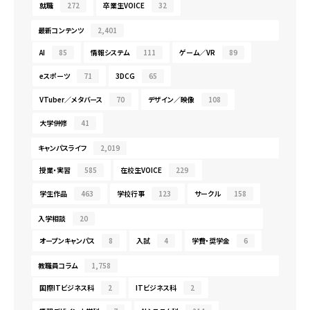
就職
272
卒業生VOICE
32
最新コンテンツ
2,401
AI
85
情報システム
111
ゲーム／VR
89
eスポーツ
71
3DCG
65
VTuber／メタバース
70
デザイン／映像
108
大学併修
41
キャンパスライフ
2,019
授業・実習
585
在校生VOICE
229
学生作品
463
学校行事
123
サークル
158
入学相談
20
オープンキャンパス
8
入試
4
学費・奨学金
6
教職員コラム
1,758
国際ITビジネス科
2
ITビジネス科
2