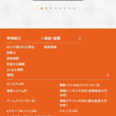
+
+
学校紹介
施設・設備
NCCが選ばれる理由
最新設備
実績力
資格実績
目指せる職種
よくある質問
+
学科
AIシステム科
動画・CG・Webクリエイター科
情報システム科
情報ビジネス大学科［産業能率大学
併修］
ゲームクリエイター科
情報デザイン大学科［開志創造大学
併修］
eスポーツ&イベント科
ITビジネス科