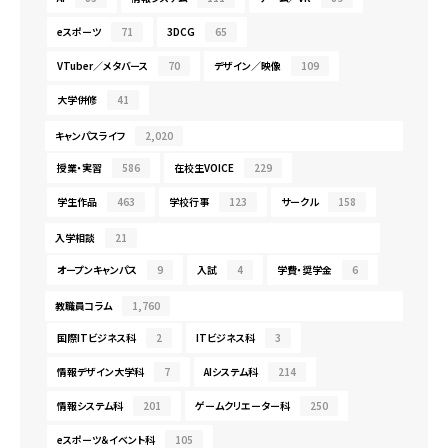
eスポーツ
71
3DCG
65
VTuber／メタバース
70
デザイン／映像
109
大学併修
41
キャンパスライフ
2,020
授業・実習
586
在校生VOICE
229
学生作品
463
学校行事
123
サークル
158
入学相談
21
オープンキャンパス
9
入試
4
学費・奨学金
6
教職員コラム
1,760
国際ITビジネス科
2
ITビジネス科
3
情報デザイン大学科
7
AIシステム科
214
情報システム科
201
ゲームクリエーター科
250
eスポーツ＆イベント科
105