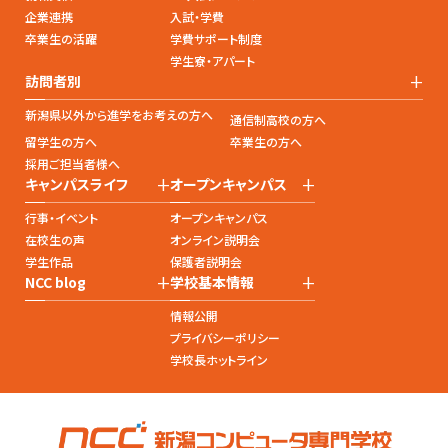
企業連携
入試・学費
卒業生の活躍
学費サポート制度
学生寮・アパート
+
訪問者別
新潟県以外から進学をお考えの方へ
通信制高校の方へ
留学生の方へ
卒業生の方へ
採用ご担当者様へ
+
+
キャンパスライフ
オープンキャンパス
行事・イベント
オープンキャンパス
在校生の声
オンライン説明会
学生作品
保護者説明会
+
+
NCC blog
学校基本情報
情報公開
プライバシーポリシー
学校長ホットライン