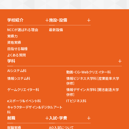
+
+
学校紹介
施設・設備
NCCが選ばれる理由
最新設備
実績力
資格実績
目指せる職種
よくある質問
+
学科
AIシステム科
動画・CG・Webクリエイター科
情報システム科
情報ビジネス大学科［産業能率大学
併修］
ゲームクリエイター科
情報デザイン大学科［開志創造大学
併修］
eスポーツ&イベント科
ITビジネス科
キャラクターデザイン&デジタルアート
科
+
+
就職
入試・学費
就職実績
AO入試について