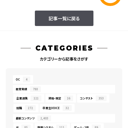
記事一覧に戻る
CATEGORIES
カテゴリーから記事をさがす
OC
4
教育実績
793
企業連携
121
資格・検定
16
コンテスト
353
就職
272
卒業生VOICE
32
最新コンテンツ
2,403
AI
85
情報システム
111
ゲーム／VR
89