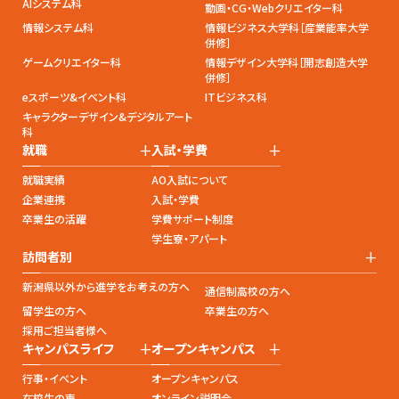
AIシステム科
動画・CG・Webクリエイター科
情報システム科
情報ビジネス大学科［産業能率大学
併修］
ゲームクリエイター科
情報デザイン大学科［開志創造大学
併修］
eスポーツ&イベント科
ITビジネス科
キャラクターデザイン&デジタルアート
科
+
+
就職
入試・学費
就職実績
AO入試について
企業連携
入試・学費
卒業生の活躍
学費サポート制度
学生寮・アパート
+
訪問者別
新潟県以外から進学をお考えの方へ
通信制高校の方へ
留学生の方へ
卒業生の方へ
採用ご担当者様へ
+
+
キャンパスライフ
オープンキャンパス
行事・イベント
オープンキャンパス
在校生の声
オンライン説明会