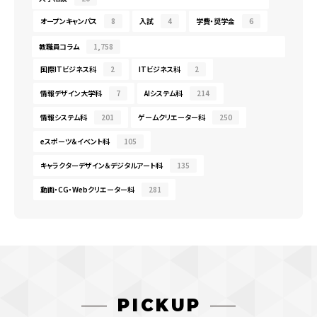
オープンキャンパス
8
入試
4
学費・奨学金
6
教職員コラム
1,758
国際ITビジネス科
2
ITビジネス科
2
情報デザイン大学科
7
AIシステム科
214
情報システム科
201
ゲームクリエーター科
250
eスポーツ＆イベント科
105
キャラクターデザイン＆デジタルアート科
135
動画・CG・Webクリエーター科
281
PICKUP