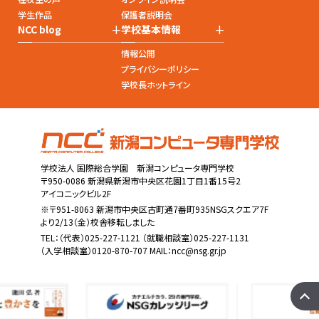
学生作品
保護者説明会
+
+
NCC blog
学校基本情報
情報公開
プライバシーポリシー
学校長ホットライン
学校法人 国際総合学園 新潟コンピュータ専門学校
〒950-0086 新潟県新潟市中央区花園1丁目1番15号2
アイコニックビル2F
※〒951-8063 新潟市中央区古町通7番町935NSGスクエア7F
より2/13（金）校舎移転しました
TEL：
（代表）025-227-1121
（就職相談室）025-227-1131
（入学相談室）0120-870-707 MAIL：
ncc@nsg.gr.jp