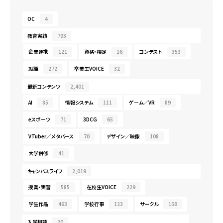
OC
4
教育実績
793
企業連携
121
資格・検定
16
コンテスト
353
就職
272
卒業生VOICE
32
最新コンテンツ
2,401
AI
85
情報システム
111
ゲーム／VR
89
eスポーツ
71
3DCG
65
VTuber／メタバース
70
デザイン／映像
108
大学併修
41
キャンパスライフ
2,019
授業・実習
585
在校生VOICE
229
学生作品
463
学校行事
123
サークル
158
入学相談
20