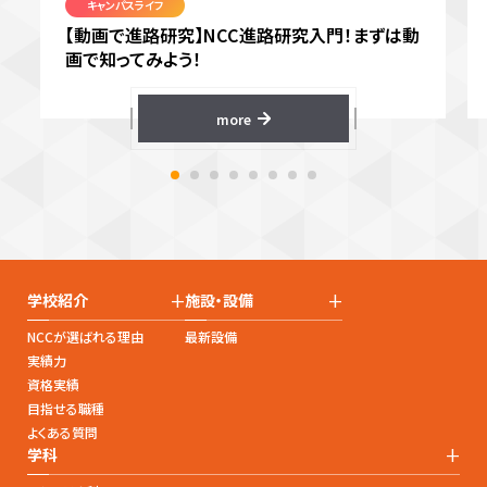
キャンパスライフ
【動画で進路研究】NCC進路研究入門！まずは動
画で知ってみよう！
more
+
+
学校紹介
施設・設備
NCCが選ばれる理由
最新設備
実績力
資格実績
目指せる職種
よくある質問
+
学科