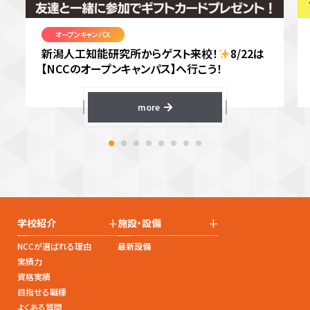
オープンキャンパス
新潟人工知能研究所からゲスト来校！
8/22は
【NCCのオープンキャンパス】へ行こう！
more
+
+
学校紹介
施設・設備
NCCが選ばれる理由
最新設備
実績力
資格実績
目指せる職種
よくある質問