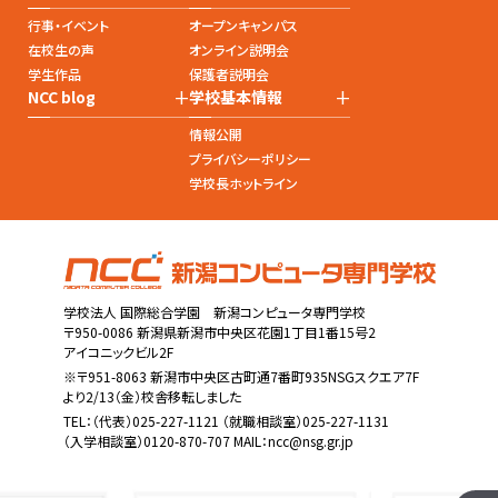
行事・イベント
オープンキャンパス
在校生の声
オンライン説明会
学生作品
保護者説明会
+
+
NCC blog
学校基本情報
情報公開
プライバシーポリシー
学校長ホットライン
学校法人 国際総合学園 新潟コンピュータ専門学校
〒950-0086 新潟県新潟市中央区花園1丁目1番15号2
アイコニックビル2F
※〒951-8063 新潟市中央区古町通7番町935NSGスクエア7F
より2/13（金）校舎移転しました
TEL：
（代表）025-227-1121
（就職相談室）025-227-1131
（入学相談室）0120-870-707 MAIL：
ncc@nsg.gr.jp