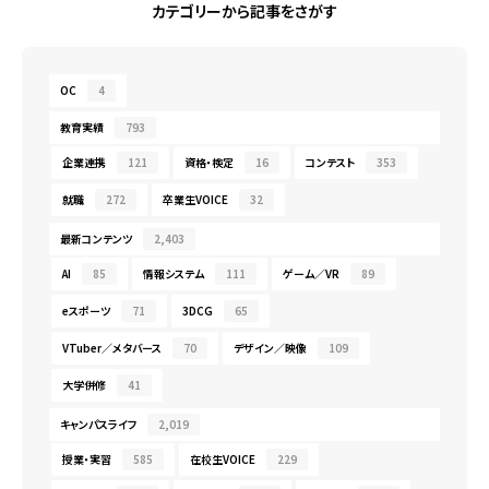
カテゴリーから記事をさがす
OC
4
教育実績
793
企業連携
121
資格・検定
16
コンテスト
353
就職
272
卒業生VOICE
32
最新コンテンツ
2,403
AI
85
情報システム
111
ゲーム／VR
89
eスポーツ
71
3DCG
65
VTuber／メタバース
70
デザイン／映像
109
大学併修
41
キャンパスライフ
2,019
授業・実習
585
在校生VOICE
229