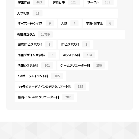
学生作品
463
学校行事
123
サークル
158
入学相談
21
オープンキャンパス
9
入試
4
学費・奨学金
6
教職員コラム
1,759
国際ITビジネス科
2
ITビジネス科
2
情報デザイン大学科
7
AIシステム科
214
情報システム科
201
ゲームクリエーター科
250
eスポーツ＆イベント科
105
キャラクターデザイン＆デジタルアート科
135
動画・CG・Webクリエーター科
282