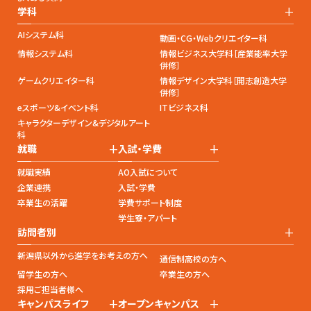
+
学科
AIシステム科
動画・CG・Webクリエイター科
情報システム科
情報ビジネス大学科［産業能率大学
併修］
ゲームクリエイター科
情報デザイン大学科［開志創造大学
併修］
eスポーツ&イベント科
ITビジネス科
キャラクターデザイン&デジタルアート
科
+
+
就職
入試・学費
就職実績
AO入試について
企業連携
入試・学費
卒業生の活躍
学費サポート制度
学生寮・アパート
+
訪問者別
新潟県以外から進学をお考えの方へ
通信制高校の方へ
留学生の方へ
卒業生の方へ
採用ご担当者様へ
+
+
キャンパスライフ
オープンキャンパス