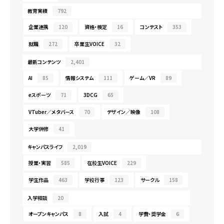
教育実績
792
企業連携
120
資格・検定
16
コンテスト
353
就職
272
卒業生VOICE
32
最新コンテンツ
2,401
AI
85
情報システム
111
ゲーム／VR
89
eスポーツ
71
3DCG
65
VTuber／メタバース
70
デザイン／映像
108
大学併修
41
キャンパスライフ
2,019
授業・実習
585
在校生VOICE
229
学生作品
463
学校行事
123
サークル
158
入学相談
20
オープンキャンパス
8
入試
4
学費・奨学金
6