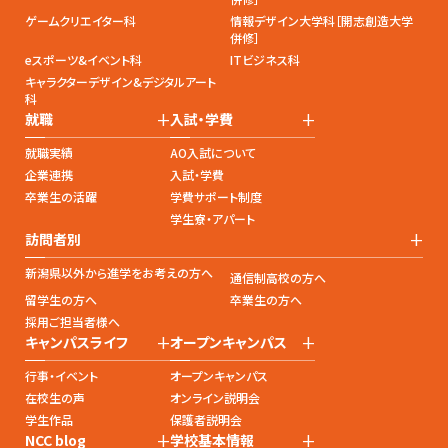
ゲームクリエイター科
情報デザイン大学科［開志創造大学
併修］
eスポーツ&イベント科
ITビジネス科
キャラクターデザイン&デジタルアート
科
+
+
就職
入試・学費
就職実績
AO入試について
企業連携
入試・学費
卒業生の活躍
学費サポート制度
学生寮・アパート
+
訪問者別
新潟県以外から進学をお考えの方へ
通信制高校の方へ
留学生の方へ
卒業生の方へ
採用ご担当者様へ
+
+
キャンパスライフ
オープンキャンパス
行事・イベント
オープンキャンパス
在校生の声
オンライン説明会
学生作品
保護者説明会
+
+
NCC blog
学校基本情報