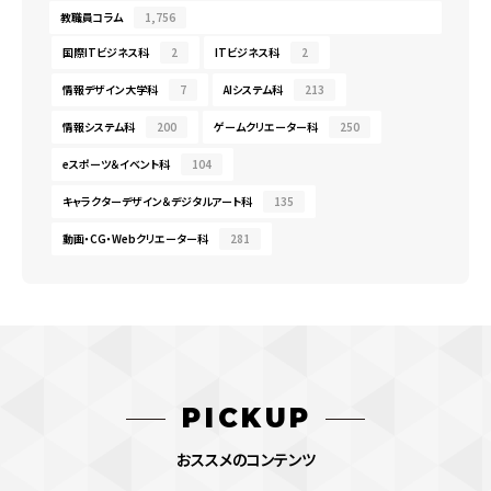
教職員コラム
1,756
国際ITビジネス科
2
ITビジネス科
2
情報デザイン大学科
7
AIシステム科
213
情報システム科
200
ゲームクリエーター科
250
eスポーツ＆イベント科
104
キャラクターデザイン＆デジタルアート科
135
動画・CG・Webクリエーター科
281
PICKUP
おススメのコンテンツ