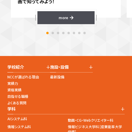
画で知ってみよう！
more
+
+
学校紹介
施設・設備
NCCが選ばれる理由
最新設備
実績力
資格実績
目指せる職種
よくある質問
+
学科
AIシステム科
動画・CG・Webクリエイター科
情報システム科
情報ビジネス大学科［産業能率大学
併修］