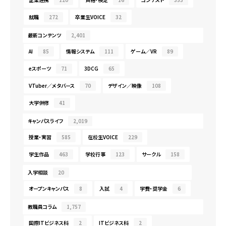
就職
272
卒業生VOICE
32
最新コンテンツ
2,401
AI
85
情報システム
111
ゲーム／VR
89
eスポーツ
71
3DCG
65
VTuber／メタバース
70
デザイン／映像
108
大学併修
41
キャンパスライフ
2,019
授業・実習
585
在校生VOICE
229
学生作品
463
学校行事
123
サークル
158
入学相談
20
オープンキャンパス
8
入試
4
学費・奨学金
6
教職員コラム
1,757
国際ITビジネス科
2
ITビジネス科
2