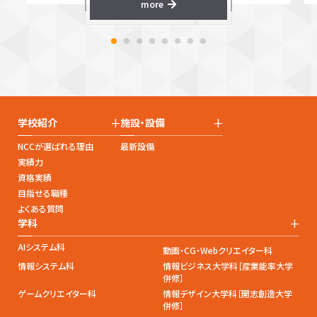
more
+
+
学校紹介
施設・設備
NCCが選ばれる理由
最新設備
実績力
資格実績
目指せる職種
よくある質問
+
学科
AIシステム科
動画・CG・Webクリエイター科
情報システム科
情報ビジネス大学科［産業能率大学
併修］
ゲームクリエイター科
情報デザイン大学科［開志創造大学
併修］