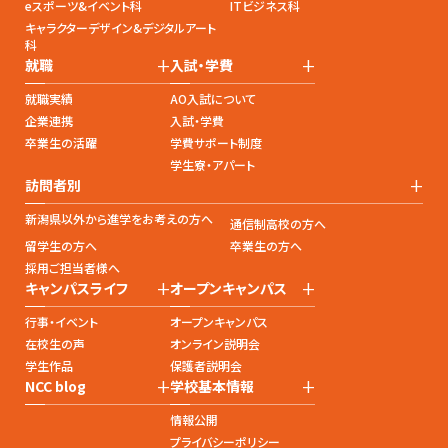
eスポーツ&イベント科
ITビジネス科
キャラクターデザイン&デジタルアート
科
+
+
就職
入試・学費
就職実績
AO入試について
企業連携
入試・学費
卒業生の活躍
学費サポート制度
学生寮・アパート
+
訪問者別
新潟県以外から進学をお考えの方へ
通信制高校の方へ
留学生の方へ
卒業生の方へ
採用ご担当者様へ
+
+
キャンパスライフ
オープンキャンパス
行事・イベント
オープンキャンパス
在校生の声
オンライン説明会
学生作品
保護者説明会
+
+
NCC blog
学校基本情報
情報公開
プライバシーポリシー