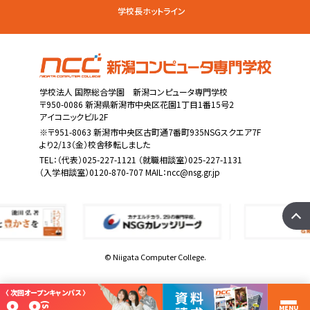
学校長ホットライン
学校法人 国際総合学園 新潟コンピュータ専門学校
〒950-0086 新潟県新潟市中央区花園1丁目1番15号2
アイコニックビル2F
※〒951-8063 新潟市中央区古町通7番町935NSGスクエア7F
より2/13（金）校舎移転しました
TEL：
（代表）025-227-1121
（就職相談室）025-227-1131
（入学相談室）0120-870-707 MAIL：
ncc@nsg.gr.jp
© Niigata Computer College.
〈 次回オープンキャンパス 〉
MENU