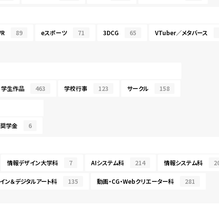
R
89
eスポーツ
71
3DCG
65
VTuber／メタバース
学生作品
463
学校行事
123
サークル
158
・奨学金
6
情報デザイン大学科
7
AIシステム科
214
情報システム科
2
イン＆デジタルアート科
135
動画・CG・Webクリエーター科
281