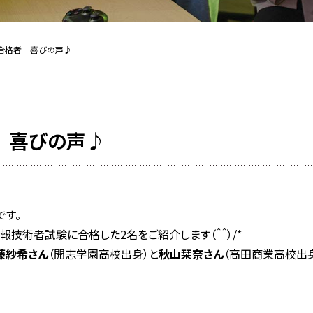
合格者 喜びの声♪
 喜びの声♪
です。
技術者試験に合格した2名をご紹介します（＾＾）/*
藤紗希さん
（開志学園高校出身）と
秋山栞奈さん
（高田商業高校出身