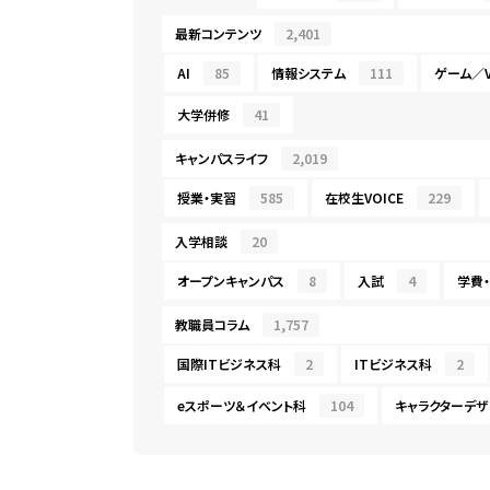
最新コンテンツ
2,401
AI
85
情報システム
111
ゲーム／V
大学併修
41
キャンパスライフ
2,019
授業・実習
585
在校生VOICE
229
入学相談
20
オープンキャンパス
8
入試
4
学費
教職員コラム
1,757
国際ITビジネス科
2
ITビジネス科
2
eスポーツ＆イベント科
104
キャラクターデザ