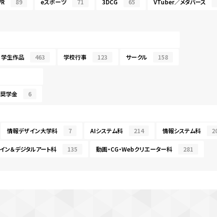
R
89
eスポーツ
71
3DCG
65
VTuber／メタバース
学生作品
463
学校行事
123
サークル
158
・奨学金
6
情報デザイン大学科
7
AIシステム科
214
情報システム科
2
イン＆デジタルアート科
135
動画・CG・Webクリエーター科
281