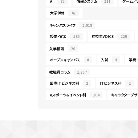
AI
85
情報システム
111
ゲーム／V
大学併修
41
キャンパスライフ
2,019
授業・実習
585
在校生VOICE
229
入学相談
20
オープンキャンパス
8
入試
4
学費
教職員コラム
1,757
国際ITビジネス科
2
ITビジネス科
2
eスポーツ＆イベント科
104
キャラクターデザ