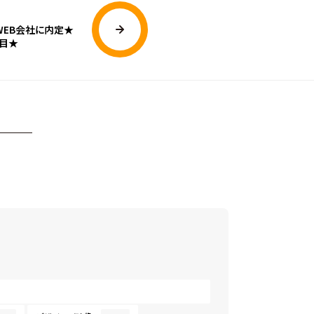
WEB会社に内定★
目★