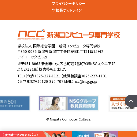
プライバシーポリシー
学校長ホットライン
学校法人 国際総合学園 新潟コンピュータ専門学校
〒950-0086 新潟県新潟市中央区花園1丁目1番15号2
アイコニックビル2F
※〒951-8063 新潟市中央区古町通7番町935NSGスクエア7F
より2/13（金）校舎移転しました
TEL：
（代表）025-227-1121
（就職相談室）025-227-1131
（入学相談室）0120-870-707 MAIL：
ncc@nsg.gr.jp
© Niigata Computer College.
〈 次回オープンキャンパス 〉