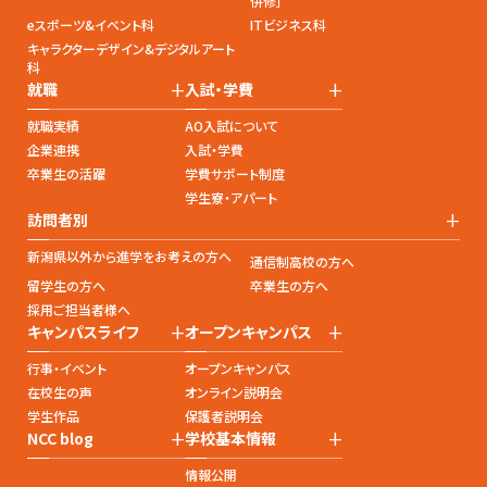
併修］
eスポーツ&イベント科
ITビジネス科
キャラクターデザイン&デジタルアート
科
+
+
就職
入試・学費
就職実績
AO入試について
企業連携
入試・学費
卒業生の活躍
学費サポート制度
学生寮・アパート
+
訪問者別
新潟県以外から進学をお考えの方へ
通信制高校の方へ
留学生の方へ
卒業生の方へ
採用ご担当者様へ
+
+
キャンパスライフ
オープンキャンパス
行事・イベント
オープンキャンパス
在校生の声
オンライン説明会
学生作品
保護者説明会
+
+
NCC blog
学校基本情報
情報公開