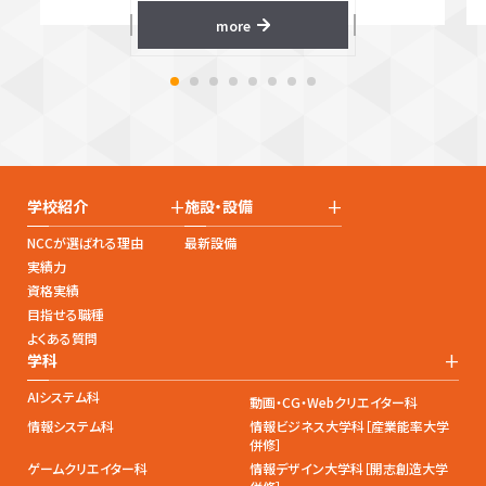
more
+
+
学校紹介
施設・設備
NCCが選ばれる理由
最新設備
実績力
資格実績
目指せる職種
よくある質問
+
学科
AIシステム科
動画・CG・Webクリエイター科
情報システム科
情報ビジネス大学科［産業能率大学
併修］
ゲームクリエイター科
情報デザイン大学科［開志創造大学