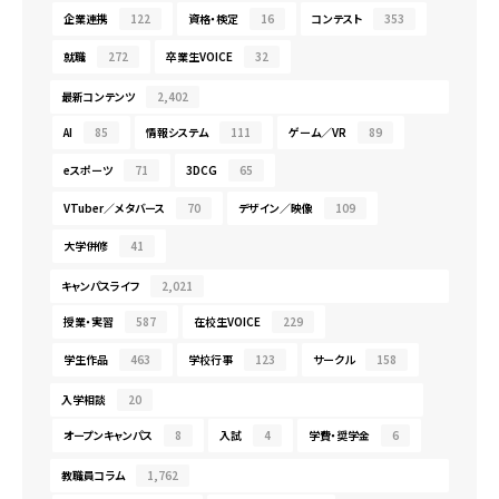
企業連携
122
資格・検定
16
コンテスト
353
就職
272
卒業生VOICE
32
最新コンテンツ
2,402
AI
85
情報システム
111
ゲーム／VR
89
eスポーツ
71
3DCG
65
VTuber／メタバース
70
デザイン／映像
109
大学併修
41
キャンパスライフ
2,021
授業・実習
587
在校生VOICE
229
学生作品
463
学校行事
123
サークル
158
入学相談
20
オープンキャンパス
8
入試
4
学費・奨学金
6
教職員コラム
1,762