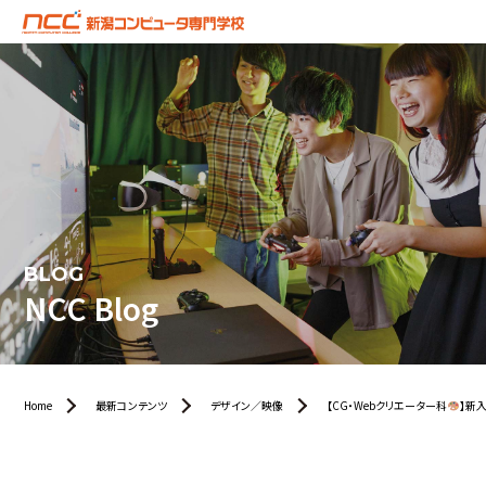
BLOG
NCC Blog
Home
最新コンテンツ
デザイン／映像
【CG・Webクリエーター科
】新