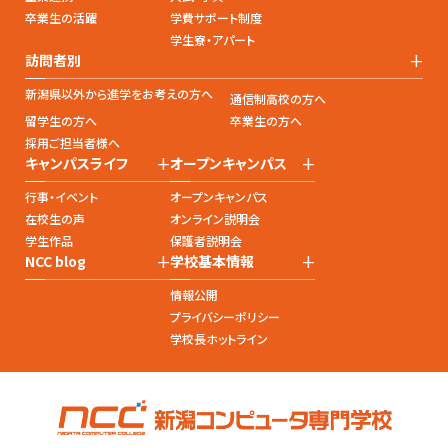
卒業生の活躍
学費サポート制度
学生寮・アパート
+
訪問者別
新潟県以外から進学をお考えの方へ
通信制高校の方へ
留学生の方へ
卒業生の方へ
採用ご担当者様へ
+
+
キャンパスライフ
オープンキャンパス
行事・イベント
オープンキャンパス
在校生の声
オンライン説明会
学生作品
保護者説明会
+
+
NCC blog
学校基本情報
情報公開
プライバシーポリシー
学校長ホットライン