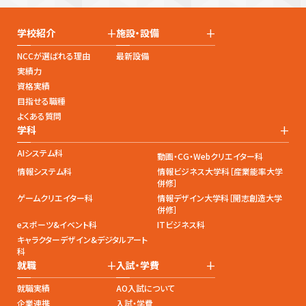
+
+
学校紹介
施設・設備
NCCが選ばれる理由
最新設備
実績力
資格実績
目指せる職種
よくある質問
+
学科
AIシステム科
動画・CG・Webクリエイター科
情報システム科
情報ビジネス大学科［産業能率大学
併修］
ゲームクリエイター科
情報デザイン大学科［開志創造大学
併修］
eスポーツ&イベント科
ITビジネス科
キャラクターデザイン&デジタルアート
科
+
+
就職
入試・学費
就職実績
AO入試について
企業連携
入試・学費