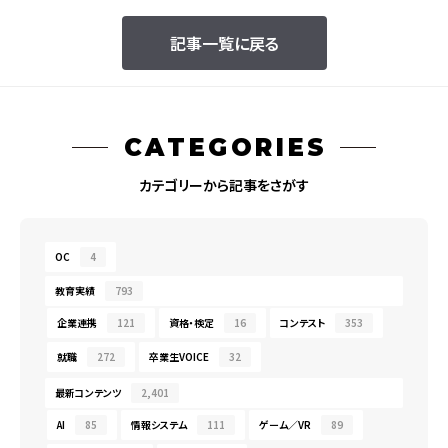
記事一覧に戻る
CATEGORIES
カテゴリーから記事をさがす
OC
4
教育実績
793
企業連携
121
資格・検定
16
コンテスト
353
就職
272
卒業生VOICE
32
最新コンテンツ
2,401
AI
85
情報システム
111
ゲーム／VR
89