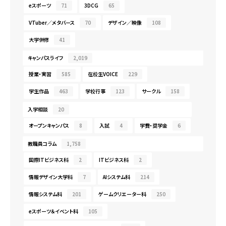
eスポーツ
71
3DCG
65
VTuber／メタバース
70
デザイン／映像
108
大学併修
41
キャンパスライフ
2,019
授業・実習
585
在校生VOICE
229
学生作品
463
学校行事
123
サークル
158
入学相談
20
オープンキャンパス
8
入試
4
学費・奨学金
6
教職員コラム
1,758
国際ITビジネス科
2
ITビジネス科
2
情報デザイン大学科
7
AIシステム科
214
情報システム科
201
ゲームクリエーター科
250
eスポーツ＆イベント科
105