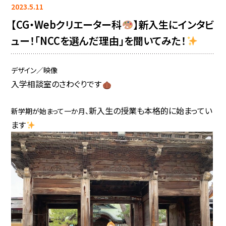
2023.5.11
【CG・Webクリエーター科
】新入生にインタビ
ュー！「NCCを選んだ理由」を聞いてみた！
デザイン／映像
入学相談室のさわぐりです
新入生の授業も本格的に始まってい
新学期が始まって一か月、
ます