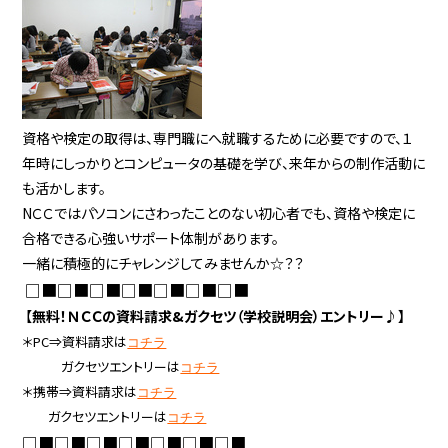
資格や検定の取得は、専門職にへ就職するために必要ですので、１
年時にしっかりとコンピュータの基礎を学び、来年からの制作活動に
も活かします。
NＣＣではパソコンにさわったことのない初心者でも、資格や検定に
合格できる心強いサポート体制があります。
一緒に積極的にチャレンジしてみませんか☆？？
□■□■□■□■□■□■□■
【
無料！ＮＣＣの資料請求&ガクセツ（学校説明会）エントリー♪】
＊PC⇒資料請求は
コチラ
ガクセツエントリーは
コチラ
＊携帯⇒資料請求は
コチラ
ガクセツエントリーは
コチラ
□■□■□■□■□■□■□■