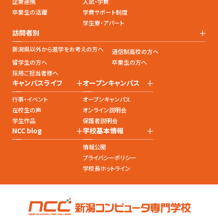
企業連携
入試・学費
卒業生の活躍
学費サポート制度
学生寮・アパート
+
訪問者別
新潟県以外から進学をお考えの方へ
通信制高校の方へ
留学生の方へ
卒業生の方へ
採用ご担当者様へ
+
+
キャンパスライフ
オープンキャンパス
行事・イベント
オープンキャンパス
在校生の声
オンライン説明会
学生作品
保護者説明会
+
+
NCC blog
学校基本情報
情報公開
プライバシーポリシー
学校長ホットライン