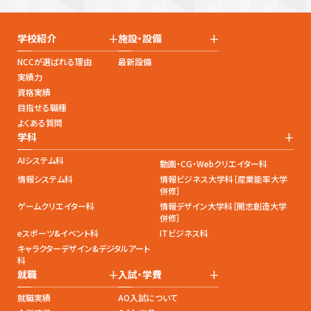
+
+
学校紹介
施設・設備
NCCが選ばれる理由
最新設備
実績力
資格実績
目指せる職種
よくある質問
+
学科
AIシステム科
動画・CG・Webクリエイター科
情報システム科
情報ビジネス大学科［産業能率大学
併修］
ゲームクリエイター科
情報デザイン大学科［開志創造大学
併修］
eスポーツ&イベント科
ITビジネス科
キャラクターデザイン&デジタルアート
科
+
+
就職
入試・学費
就職実績
AO入試について