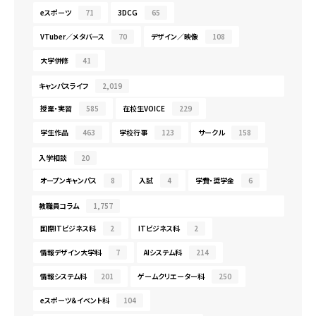
eスポーツ
71
3DCG
65
VTuber／メタバース
70
デザイン／映像
108
大学併修
41
キャンパスライフ
2,019
授業・実習
585
在校生VOICE
229
学生作品
463
学校行事
123
サークル
158
入学相談
20
オープンキャンパス
8
入試
4
学費・奨学金
6
教職員コラム
1,757
国際ITビジネス科
2
ITビジネス科
2
情報デザイン大学科
7
AIシステム科
214
情報システム科
201
ゲームクリエーター科
250
eスポーツ＆イベント科
104