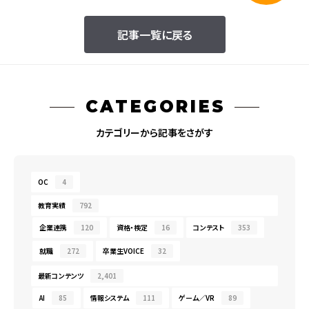
記事一覧に戻る
CATEGORIES
カテゴリーから記事をさがす
OC
4
教育実績
792
企業連携
120
資格・検定
16
コンテスト
353
就職
272
卒業生VOICE
32
最新コンテンツ
2,401
AI
85
情報システム
111
ゲーム／VR
89