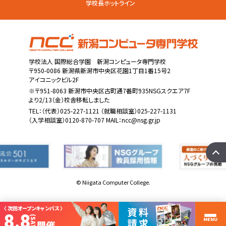
学校長ホットライン
学校法人 国際総合学園 新潟コンピュータ専門学校
〒950-0086 新潟県新潟市中央区花園1丁目1番15号2
アイコニックビル2F
※〒951-8063 新潟市中央区古町通7番町935NSGスクエア7F
より2/13（金）校舎移転しました
TEL：
（代表）025-227-1121
（就職相談室）025-227-1131
（入学相談室）0120-870-707 MAIL：
ncc@nsg.gr.jp
© Niigata Computer College.
〈 次回オープンキャンパス 〉
8.8
(SAT)
MENU
開催