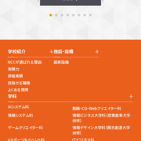
+
+
学校紹介
施設・設備
NCCが選ばれる理由
最新設備
実績力
資格実績
目指せる職種
よくある質問
+
学科
AIシステム科
動画・CG・Webクリエイター科
情報システム科
情報ビジネス大学科［産業能率大学
併修］
ゲームクリエイター科
情報デザイン大学科［開志創造大学
併修］
eスポーツ&イベント科
ITビジネス科