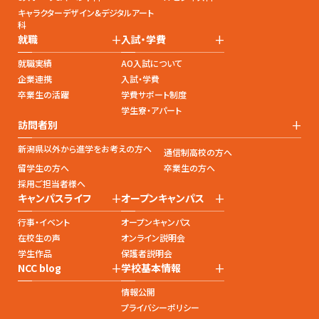
キャラクターデザイン&デジタルアート
科
+
+
就職
入試・学費
就職実績
AO入試について
企業連携
入試・学費
卒業生の活躍
学費サポート制度
学生寮・アパート
+
訪問者別
新潟県以外から進学をお考えの方へ
通信制高校の方へ
留学生の方へ
卒業生の方へ
採用ご担当者様へ
+
+
キャンパスライフ
オープンキャンパス
行事・イベント
オープンキャンパス
在校生の声
オンライン説明会
学生作品
保護者説明会
+
+
NCC blog
学校基本情報
情報公開
プライバシーポリシー