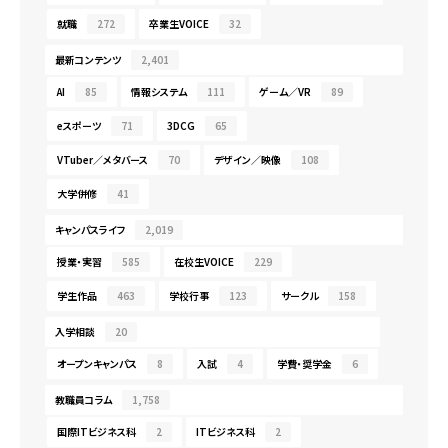
就職
272
卒業生VOICE
32
最新コンテンツ
2,401
AI
85
情報システム
111
ゲーム／VR
89
eスポーツ
71
3DCG
65
VTuber／メタバース
70
デザイン／映像
108
大学併修
41
キャンパスライフ
2,019
授業・実習
585
在校生VOICE
229
学生作品
463
学校行事
123
サークル
158
入学相談
20
オープンキャンパス
8
入試
4
学費・奨学金
6
教職員コラム
1,758
国際ITビジネス科
2
ITビジネス科
2