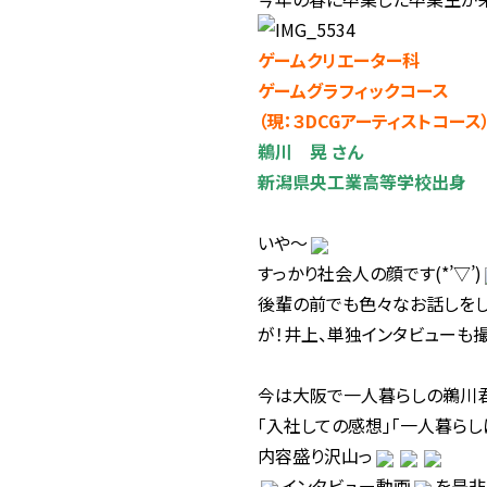
ゲームクリエーター科
ゲームグラフィックコース
（現：３DCGアーティストコース
鵜川 晃 さん
新潟県央工業高等学校出身
いや～
すっかり社会人の顔です(*’▽’)
後輩の前でも色々なお話しをし
が！井上、単独インタビューも
今は大阪で一人暮らしの鵜川
「入社しての感想」「一人暮らし
内容盛り沢山っ
インタビュー動画
を是非