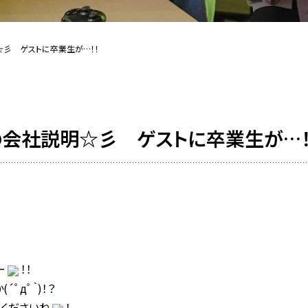
彡 ゲストに卒業生が…！！
会社説明☆彡 ゲストに卒業生が…！
ー
！！
ﾟдﾟ｀)！？
くださいね
！