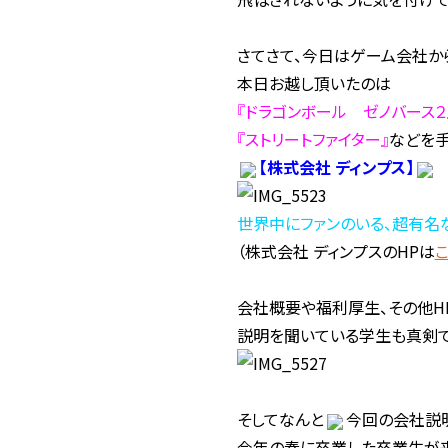
さてさて、今日はゲーム会社か
本日お越し頂いたのは
『ドラゴンボール ゼノバース２
『ストリートファイター』
などを
【株式会社 ディンプス】
世界中にファンのいる、超有名
（株式会社 ディンプスのHPは
会社概要
や
福利厚生
、その他
説明を聞いている学生も真剣
そしてなんと
今回の会社説
今年の春に卒業した卒業生が