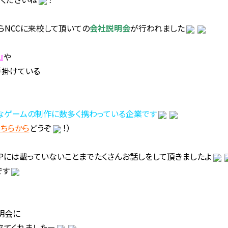
らNCCに来校して頂いての
会社説明会
が行われました
』
や
手掛けている
なゲームの制作に数多く携わっている企業です
こちらから
どうぞ
！）
HPには載っていないことまでたくさんお話しをして頂きましたよ
です
明会に
来てくれましたー