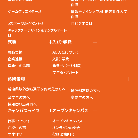
併修］
ゲームクリエイター科
情報デザイン大学科［開志創造大学
併修］
eスポーツ&イベント科
ITビジネス科
キャラクターデザイン&デジタルアート
科
+
+
就職
入試・学費
就職実績
AO入試について
企業連携
入試・学費
卒業生の活躍
学費サポート制度
学生寮・アパート
+
訪問者別
新潟県以外から進学をお考えの方へ
通信制高校の方へ
留学生の方へ
卒業生の方へ
採用ご担当者様へ
+
+
キャンパスライフ
オープンキャンパス
行事・イベント
オープンキャンパス
在校生の声
オンライン説明会
学生作品
保護者説明会