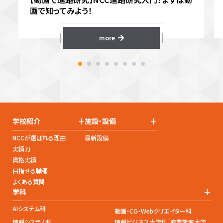
画で知ってみよう！
more
+
+
学校紹介
施設・設備
NCCが選ばれる理由
最新設備
実績力
資格実績
目指せる職種
よくある質問
+
学科
AIシステム科
動画・CG・Webクリエイター科
情報システム科
情報ビジネス大学科［産業能率大学