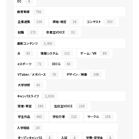
OC
4
教育実績
792
企業連携
120
資格・検定
16
コンテスト
353
就職
272
卒業生VOICE
32
最新コンテンツ
2,401
AI
85
情報システム
111
ゲーム／VR
89
eスポーツ
71
3DCG
65
VTuber／メタバース
70
デザイン／映像
108
大学併修
41
キャンパスライフ
2,019
授業・実習
585
在校生VOICE
229
学生作品
463
学校行事
123
サークル
158
入学相談
20
オープンキャンパス
8
入試
4
学費・奨学金
6