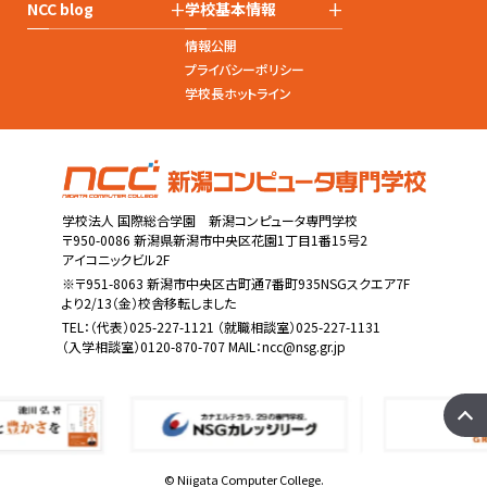
+
+
NCC blog
学校基本情報
情報公開
プライバシーポリシー
学校長ホットライン
学校法人 国際総合学園 新潟コンピュータ専門学校
〒950-0086 新潟県新潟市中央区花園1丁目1番15号2
アイコニックビル2F
※〒951-8063 新潟市中央区古町通7番町935NSGスクエア7F
より2/13（金）校舎移転しました
TEL：
（代表）025-227-1121
（就職相談室）025-227-1131
（入学相談室）0120-870-707 MAIL：
ncc@nsg.gr.jp
© Niigata Computer College.