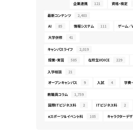
企業連携
121
資格・検定
最新コンテンツ
2,403
AI
85
情報システム
111
ゲーム／V
大学併修
41
キャンパスライフ
2,019
授業・実習
585
在校生VOICE
229
入学相談
21
オープンキャンパス
9
入試
4
学費
教職員コラム
1,759
国際ITビジネス科
2
ITビジネス科
2
eスポーツ＆イベント科
105
キャラクターデザ