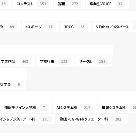
16
コンテスト
353
就職
272
卒業生VOICE
32
R
89
eスポーツ
71
3DCG
65
VTuber／メタバース
学生作品
463
学校行事
123
サークル
158
・奨学金
6
情報デザイン大学科
7
AIシステム科
214
情報システム科
2
イン＆デジタルアート科
135
動画・CG・Webクリエーター科
282