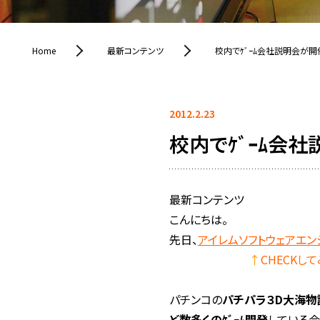
Home
最新コンテンツ
校内でｹﾞｰﾑ会社説明会が開
2012.2.23
校内でｹﾞｰﾑ会
最新コンテンツ
こんにちは。
先日、
アイレムソフトウェアエ
↑
CHECKし
パチンコの
パチパラ３D大海物
ど数多くのｹﾞｰﾑ開発
している会