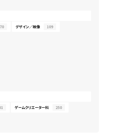
70
デザイン／映像
109
01
ゲームクリエーター科
250