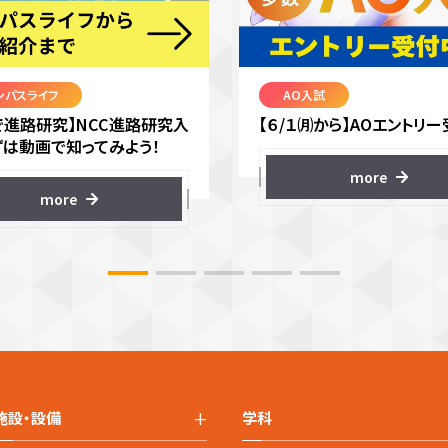
ンパスライフ
AO入試
で進路研究】NCC進路研究入
【６/１㈪から】AOエントリー
ずは動画で知ってみよう！
more
more
+
施設・設備
学科