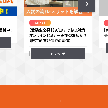
AO入試
受付中！
【受験生必見】【９/18まで】AO対策
【
オンラインセミナー実施のお知らせ
会
（限定動画配信での開催）
more
+