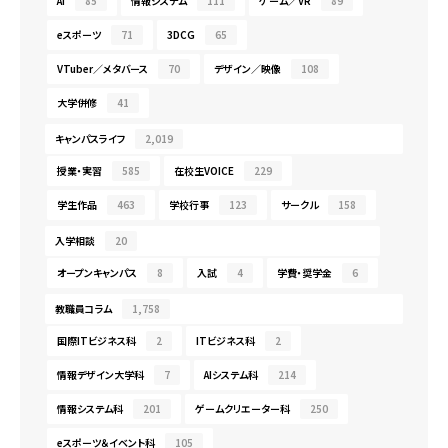
AI
85
情報システム
111
ゲーム／VR
89
eスポーツ
71
3DCG
65
VTuber／メタバース
70
デザイン／映像
108
大学併修
41
キャンパスライフ
2,019
授業・実習
585
在校生VOICE
229
学生作品
463
学校行事
123
サークル
158
入学相談
20
オープンキャンパス
8
入試
4
学費・奨学金
6
教職員コラム
1,758
国際ITビジネス科
2
ITビジネス科
2
情報デザイン大学科
7
AIシステム科
214
情報システム科
201
ゲームクリエーター科
250
eスポーツ＆イベント科
105