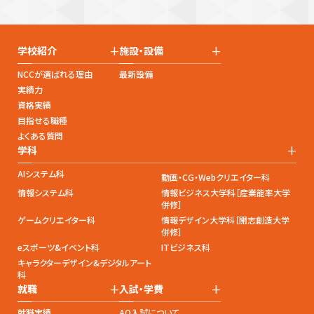
+
+
学校紹介
施設・設備
NCCが選ばれる理由
最新設備
実績力
資格実績
目指せる職種
よくある質問
+
学科
AIシステム科
動画・CG・Webクリエイター科
情報システム科
情報ビジネス大学科［産業能率大学
併修］
ゲームクリエイター科
情報デザイン大学科［開志創造大学
併修］
eスポーツ&イベント科
ITビジネス科
キャラクターデザイン&デジタルアート
科
+
+
就職
入試・学費
就職実績
AO入試について