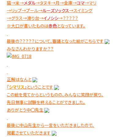
猫→米→
メダル
→タヌキ→月→金庫→
コマ
→マリ
→リップ→プール→
ルーズソックス
→スイミング
→グラス→滑り台→
イノシシ
→？？？？？
※大口が書いたものは
赤色
となっています。
最後の？？？？？について、審議となった絵がこちらです
みなさんわかりますか？？
正解はなんと
『
シマリス
』ということです
この絵を見てからというものの、みんなに笑顔が戻り、
先日無事に試験を終えることができました。
ありがとう中〇先生
最後に中山先生から一言をいただきましたので、
掲載させていただきます