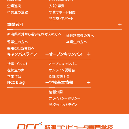
企業連携
入試・学費
卒業生の活躍
学費サポート制度
学生寮・アパート
+
訪問者別
新潟県以外から進学をお考えの方へ
通信制高校の方へ
留学生の方へ
卒業生の方へ
採用ご担当者様へ
+
+
キャンパスライフ
オープンキャンパス
行事・イベント
オープンキャンパス
在校生の声
オンライン説明会
学生作品
保護者説明会
+
+
NCC blog
学校基本情報
情報公開
プライバシーポリシー
学校長ホットライン