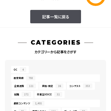
記事一覧に戻る
CATEGORIES
カテゴリーから記事をさがす
OC
4
教育実績
793
企業連携
121
資格・検定
16
コンテスト
353
就職
272
卒業生VOICE
32
最新コンテンツ
2,401