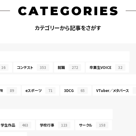
CATEGORIES
カテゴリーから記事をさがす
16
コンテスト
353
就職
272
卒業生VOICE
32
R
89
eスポーツ
71
3DCG
65
VTuber／メタバース
学生作品
463
学校行事
123
サークル
158