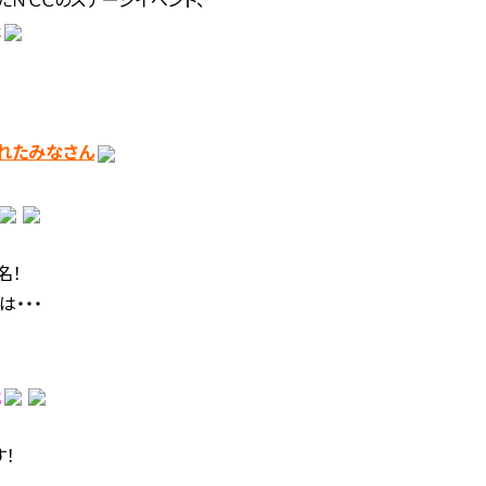
た
れたみなさん
名！
・・・
た
す！