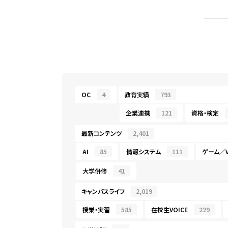
OC
4
教育実績
793
企業連携
121
資格・検定
最新コンテンツ
2,401
AI
85
情報システム
111
ゲーム／V
大学併修
41
キャンパスライフ
2,019
授業・実習
585
在校生VOICE
229