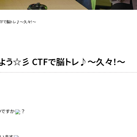
TFで脳トレ♪～久々！～
よう☆彡 CTFで脳トレ♪～久々！～
中ですか
？
います