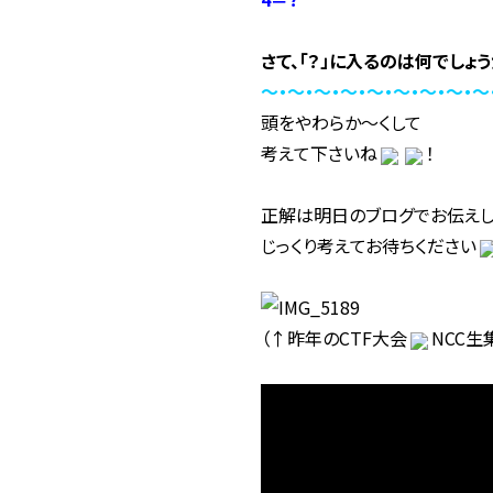
さて、「？」に入るのは何でしょ
～・～・～・～・～・～・～・～・～
頭をやわらか～くして
考えて下さいね
！
正解は明日のブログでお伝え
じっくり考えてお待ちください
（↑昨年のCTF大会
NCC生