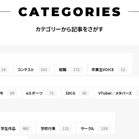
CATEGORIES
カテゴリーから記事をさがす
16
コンテスト
353
就職
271
卒業生VOICE
32
R
89
eスポーツ
71
3DCG
65
VTuber／メタバース
学生作品
463
学校行事
123
サークル
158