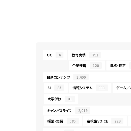
OC
4
教育実績
791
企業連携
120
資格・検定
最新コンテンツ
2,400
AI
85
情報システム
111
ゲーム／V
大学併修
41
キャンパスライフ
2,019
授業・実習
585
在校生VOICE
229