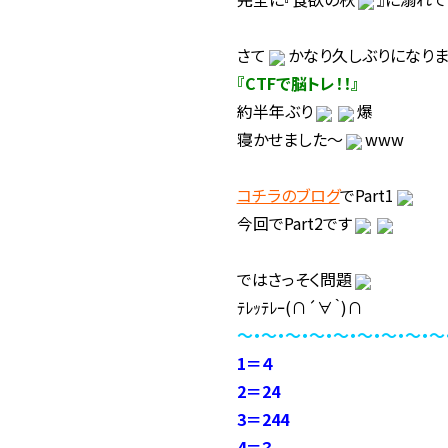
さて
かなり久しぶりになり
『CTFで脳トレ！！』
約半年ぶり
爆
寝かせました～
www
コチラのブログ
でPart1
今回でPart2です
ではさっそく問題
ﾃﾚｯﾃﾚｰ(∩´∀｀)∩
～・～・～・～・～・～・～・～・～
1＝４
2＝24
3＝244
4＝？