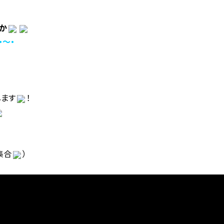
うか
・～・
します
！
集合
）