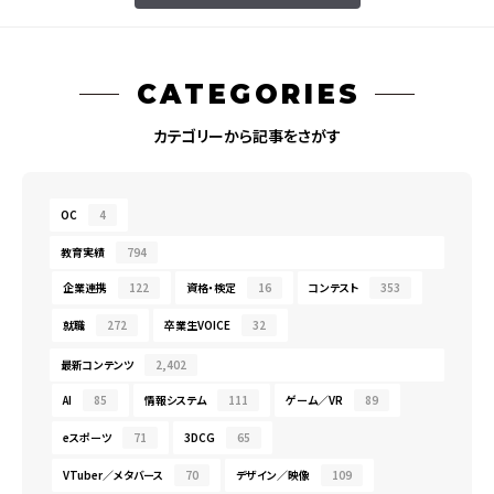
CATEGORIES
カテゴリーから記事をさがす
OC
4
教育実績
794
企業連携
122
資格・検定
16
コンテスト
353
就職
272
卒業生VOICE
32
最新コンテンツ
2,402
AI
85
情報システム
111
ゲーム／VR
89
eスポーツ
71
3DCG
65
VTuber／メタバース
70
デザイン／映像
109