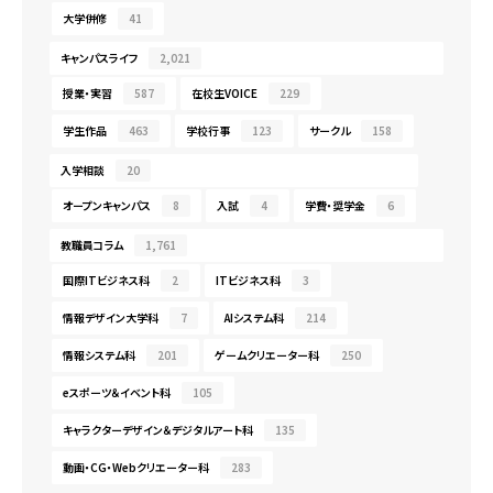
大学併修
41
キャンパスライフ
2,021
授業・実習
587
在校生VOICE
229
学生作品
463
学校行事
123
サークル
158
入学相談
20
オープンキャンパス
8
入試
4
学費・奨学金
6
教職員コラム
1,761
国際ITビジネス科
2
ITビジネス科
3
情報デザイン大学科
7
AIシステム科
214
情報システム科
201
ゲームクリエーター科
250
eスポーツ＆イベント科
105
キャラクターデザイン＆デジタルアート科
135
動画・CG・Webクリエーター科
283