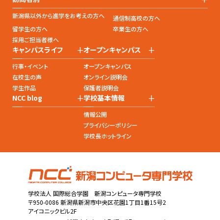
新潟県以外から進学をお考えの方へ
通信制高校の方へ
留学生の方へ
卒業生の方へ
採用ご担当者様へ
+
+
キャンパスライフ
オープンキャンパス
行事・イベント
オープンキャンパス
在校生の声
オンライン説明会
学生作品
保護者説明会
+
+
NCC blog
学校基本情報
情報公開
プライバシーポリシー
学校長ホットライン
学校法人 国際総合学園 新潟コンピュータ専門学校
〒950-0086 新潟県新潟市中央区花園1丁目1番15号2
アイコニックビル2F