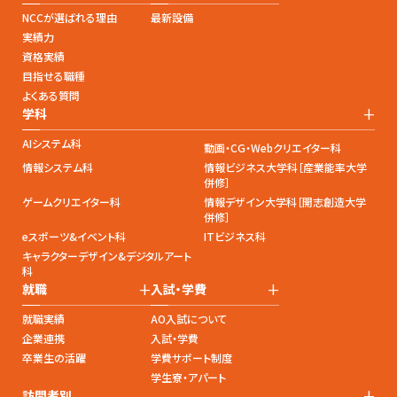
NCCが選ばれる理由
最新設備
実績力
資格実績
目指せる職種
よくある質問
+
学科
AIシステム科
動画・CG・Webクリエイター科
情報システム科
情報ビジネス大学科［産業能率大学
併修］
ゲームクリエイター科
情報デザイン大学科［開志創造大学
併修］
eスポーツ&イベント科
ITビジネス科
キャラクターデザイン&デジタルアート
科
+
+
就職
入試・学費
就職実績
AO入試について
企業連携
入試・学費
卒業生の活躍
学費サポート制度
学生寮・アパート
+
訪問者別