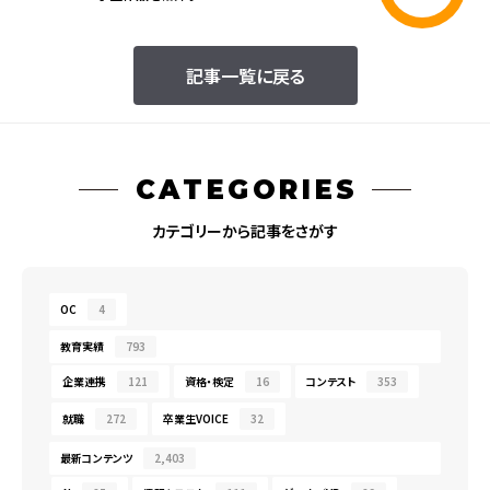
記事一覧に戻る
CATEGORIES
カテゴリーから記事をさがす
OC
4
教育実績
793
企業連携
121
資格・検定
16
コンテスト
353
就職
272
卒業生VOICE
32
最新コンテンツ
2,403