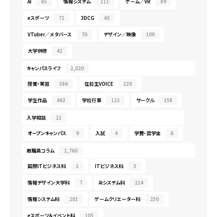
AI
85
情報システム
111
ゲーム／VR
89
eスポーツ
71
3DCG
65
VTuber／メタバース
70
デザイン／映像
109
大学併修
41
キャンパスライフ
2,020
授業・実習
586
在校生VOICE
229
学生作品
463
学校行事
123
サークル
158
入学相談
21
オープンキャンパス
9
入試
4
学費・奨学金
6
教職員コラム
1,760
国際ITビジネス科
2
ITビジネス科
3
情報デザイン大学科
7
AIシステム科
214
情報システム科
201
ゲームクリエーター科
250
eスポーツ＆イベント科
105