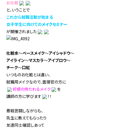
お化粧
と、いうことで
これから就職活動が始まる
女子学生に向けての
メイクセミナー
が開催されました
化粧水
～
ベースメイク
～
アイシャドウ
～
アイライン
～
マスカラ
～
アイブロウ
～
チーク
～
口紅
いつものお化粧とは違い、
就職用メイクなので、面接官の方に
好感の持たれるメイク
を
講師の方に学びます
！！
悪戦苦闘しながらも、
先生に教えてもらったり
友達同士確認しあって