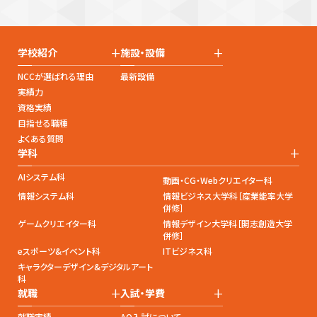
+
+
学校紹介
施設・設備
NCCが選ばれる理由
最新設備
実績力
資格実績
目指せる職種
よくある質問
+
学科
AIシステム科
動画・CG・Webクリエイター科
情報システム科
情報ビジネス大学科［産業能率大学
併修］
ゲームクリエイター科
情報デザイン大学科［開志創造大学
併修］
eスポーツ&イベント科
ITビジネス科
キャラクターデザイン&デジタルアート
科
+
+
就職
入試・学費
就職実績
AO入試について