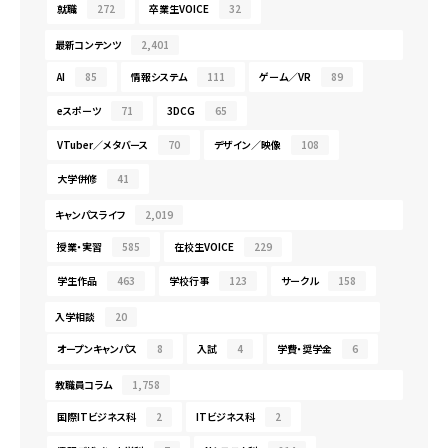
就職
272
卒業生VOICE
32
最新コンテンツ
2,401
AI
85
情報システム
111
ゲーム／VR
89
eスポーツ
71
3DCG
65
VTuber／メタバース
70
デザイン／映像
108
大学併修
41
キャンパスライフ
2,019
授業・実習
585
在校生VOICE
229
学生作品
463
学校行事
123
サークル
158
入学相談
20
オープンキャンパス
8
入試
4
学費・奨学金
6
教職員コラム
1,758
国際ITビジネス科
2
ITビジネス科
2