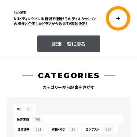
前の記事
NHKディレクソンIN新潟で優勝！そのディスカッション
の模様と企画したドラマが今週末TV放映決定！
記事一覧に戻る
CATEGORIES
カテゴリーから記事をさがす
OC
4
教育実績
793
企業連携
121
資格・検定
16
コンテスト
353