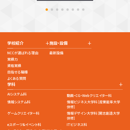
+
+
学校紹介
施設・設備
NCCが選ばれる理由
最新設備
実績力
資格実績
目指せる職種
よくある質問
+
学科
AIシステム科
動画・CG・Webクリエイター科
情報システム科
情報ビジネス大学科［産業能率大学
併修］
ゲームクリエイター科
情報デザイン大学科［開志創造大学
併修］
eスポーツ&イベント科
ITビジネス科