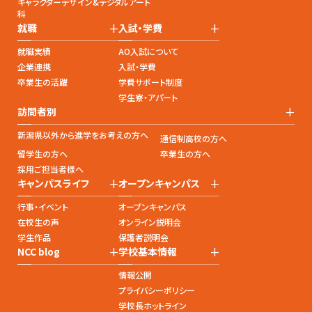
キャラクターデザイン&デジタルアート
科
+
+
就職
入試・学費
就職実績
AO入試について
企業連携
入試・学費
卒業生の活躍
学費サポート制度
学生寮・アパート
+
訪問者別
新潟県以外から進学をお考えの方へ
通信制高校の方へ
留学生の方へ
卒業生の方へ
採用ご担当者様へ
+
+
キャンパスライフ
オープンキャンパス
行事・イベント
オープンキャンパス
在校生の声
オンライン説明会
学生作品
保護者説明会
+
+
NCC blog
学校基本情報
情報公開
プライバシーポリシー
学校長ホットライン