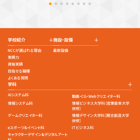
+
+
学校紹介
施設・設備
NCCが選ばれる理由
最新設備
実績力
資格実績
目指せる職種
よくある質問
+
学科
AIシステム科
動画・CG・Webクリエイター科
情報システム科
情報ビジネス大学科［産業能率大学
併修］
ゲームクリエイター科
情報デザイン大学科［開志創造大学
併修］
eスポーツ&イベント科
ITビジネス科
キャラクターデザイン&デジタルアート
科