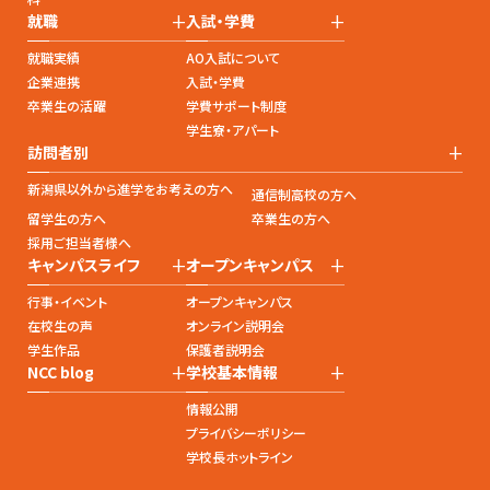
+
+
就職
入試・学費
就職実績
AO入試について
企業連携
入試・学費
卒業生の活躍
学費サポート制度
学生寮・アパート
+
訪問者別
新潟県以外から進学をお考えの方へ
通信制高校の方へ
留学生の方へ
卒業生の方へ
採用ご担当者様へ
+
+
キャンパスライフ
オープンキャンパス
行事・イベント
オープンキャンパス
在校生の声
オンライン説明会
学生作品
保護者説明会
+
+
NCC blog
学校基本情報
情報公開
プライバシーポリシー
学校長ホットライン