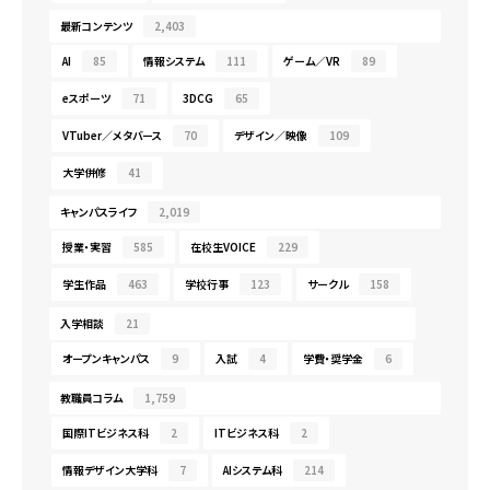
最新コンテンツ
2,403
AI
85
情報システム
111
ゲーム／VR
89
eスポーツ
71
3DCG
65
VTuber／メタバース
70
デザイン／映像
109
大学併修
41
キャンパスライフ
2,019
授業・実習
585
在校生VOICE
229
学生作品
463
学校行事
123
サークル
158
入学相談
21
オープンキャンパス
9
入試
4
学費・奨学金
6
教職員コラム
1,759
国際ITビジネス科
2
ITビジネス科
2
情報デザイン大学科
7
AIシステム科
214