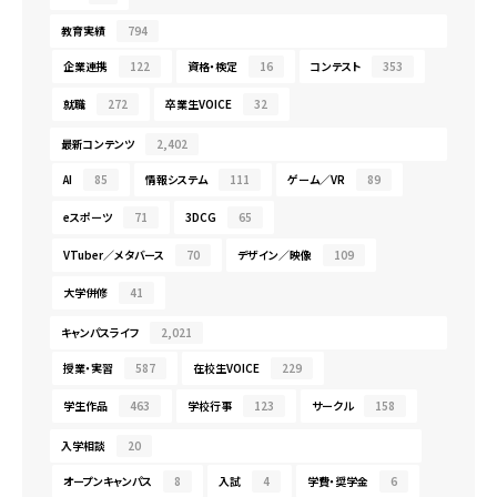
教育実績
794
企業連携
122
資格・検定
16
コンテスト
353
就職
272
卒業生VOICE
32
最新コンテンツ
2,402
AI
85
情報システム
111
ゲーム／VR
89
eスポーツ
71
3DCG
65
VTuber／メタバース
70
デザイン／映像
109
大学併修
41
キャンパスライフ
2,021
授業・実習
587
在校生VOICE
229
学生作品
463
学校行事
123
サークル
158
入学相談
20
オープンキャンパス
8
入試
4
学費・奨学金
6