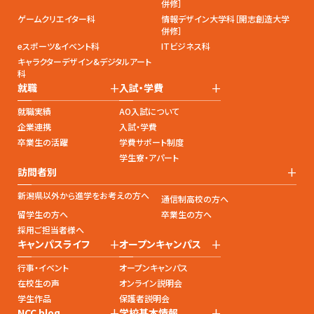
併修］
ゲームクリエイター科
情報デザイン大学科［開志創造大学
併修］
eスポーツ&イベント科
ITビジネス科
キャラクターデザイン&デジタルアート
科
+
+
就職
入試・学費
就職実績
AO入試について
企業連携
入試・学費
卒業生の活躍
学費サポート制度
学生寮・アパート
+
訪問者別
新潟県以外から進学をお考えの方へ
通信制高校の方へ
留学生の方へ
卒業生の方へ
採用ご担当者様へ
+
+
キャンパスライフ
オープンキャンパス
行事・イベント
オープンキャンパス
在校生の声
オンライン説明会
学生作品
保護者説明会
+
+
NCC blog
学校基本情報