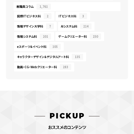
教職員コラム
1,761
国際ITビジネス科
2
ITビジネス科
3
情報デザイン大学科
7
AIシステム科
214
情報システム科
201
ゲームクリエーター科
250
eスポーツ＆イベント科
105
キャラクターデザイン＆デジタルアート科
135
動画・CG・Webクリエーター科
283
PICKUP
おススメのコンテンツ