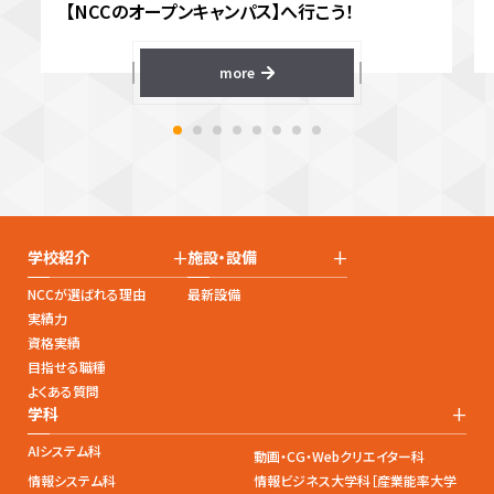
【NCCのオープンキャンパス】へ行こう！
more
+
+
学校紹介
施設・設備
NCCが選ばれる理由
最新設備
実績力
資格実績
目指せる職種
よくある質問
+
学科
AIシステム科
動画・CG・Webクリエイター科
情報システム科
情報ビジネス大学科［産業能率大学