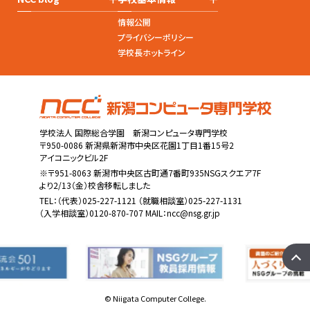
情報公開
プライバシーポリシー
学校長ホットライン
学校法人 国際総合学園 新潟コンピュータ専門学校
〒950-0086 新潟県新潟市中央区花園1丁目1番15号2
アイコニックビル2F
※〒951-8063 新潟市中央区古町通7番町935NSGスクエア7F
より2/13（金）校舎移転しました
TEL：
（代表）025-227-1121
（就職相談室）025-227-1131
（入学相談室）0120-870-707 MAIL：
ncc@nsg.gr.jp
© Niigata Computer College.