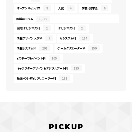
オープンキャンパス
9
入試
4
学費・奨学金
6
教職員コラム
1,759
国際ITビジネス科
2
ITビジネス科
2
情報デザイン大学科
7
AIシステム科
214
情報システム科
201
ゲームクリエーター科
250
eスポーツ＆イベント科
105
キャラクターデザイン＆デジタルアート科
135
動画・CG・Webクリエーター科
282
PICKUP