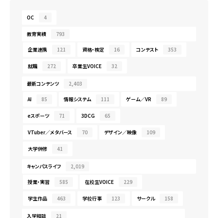
OC
4
教育実績
793
企業連携
121
資格・検定
16
コンテスト
353
就職
272
卒業生VOICE
32
最新コンテンツ
2,403
AI
85
情報システム
111
ゲーム／VR
89
eスポーツ
71
3DCG
65
VTuber／メタバース
70
デザイン／映像
109
大学併修
41
キャンパスライフ
2,019
授業・実習
585
在校生VOICE
229
学生作品
463
学校行事
123
サークル
158
入学相談
21