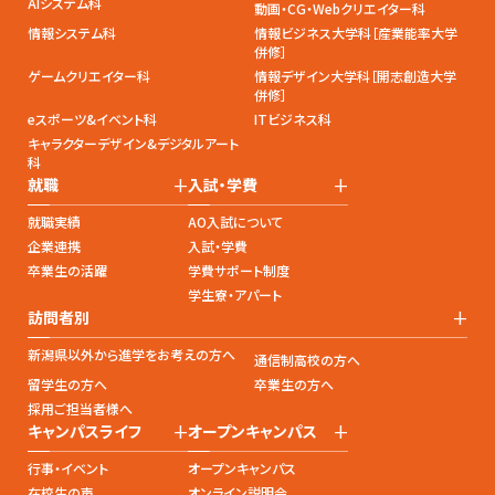
AIシステム科
動画・CG・Webクリエイター科
情報システム科
情報ビジネス大学科［産業能率大学
併修］
ゲームクリエイター科
情報デザイン大学科［開志創造大学
併修］
eスポーツ&イベント科
ITビジネス科
キャラクターデザイン&デジタルアート
科
+
+
就職
入試・学費
就職実績
AO入試について
企業連携
入試・学費
卒業生の活躍
学費サポート制度
学生寮・アパート
+
訪問者別
新潟県以外から進学をお考えの方へ
通信制高校の方へ
留学生の方へ
卒業生の方へ
採用ご担当者様へ
+
+
キャンパスライフ
オープンキャンパス
行事・イベント
オープンキャンパス
在校生の声
オンライン説明会