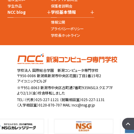
学生作品
保護者説明会
+
+
NCC blog
学校基本情報
情報公開
プライバシーポリシー
学校長ホットライン
学校法人 国際総合学園 新潟コンピュータ専門学校
〒950-0086 新潟県新潟市中央区花園1丁目1番15号2
アイコニックビル2F
※〒951-8063 新潟市中央区古町通7番町935NSGスクエア7F
より2/13（金）校舎移転しました
TEL：
（代表）025-227-1121
（就職相談室）025-227-1131
（入学相談室）0120-870-707 MAIL：
ncc@nsg.gr.jp