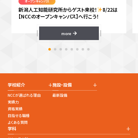
オープンキャンパス
新潟人工知能研究所からゲスト来校！
8/22は
【NCCのオープンキャンパス】へ行こう！
more
+
+
学校紹介
施設・設備
NCCが選ばれる理由
最新設備
実績力
資格実績
目指せる職種
よくある質問
+
学科