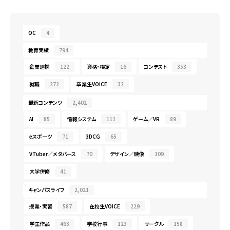
OC
4
教育実績
794
企業連携
122
資格・検定
16
コンテスト
353
就職
272
卒業生VOICE
32
最新コンテンツ
2,402
AI
85
情報システム
111
ゲーム／VR
89
eスポーツ
71
3DCG
65
VTuber／メタバース
70
デザイン／映像
109
大学併修
41
キャンパスライフ
2,021
授業・実習
587
在校生VOICE
229
学生作品
463
学校行事
123
サークル
158