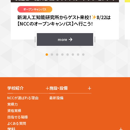
オープンキャンパス
新潟人工知能研究所からゲスト来校！
8/22は
【NCCのオープンキャンパス】へ行こう！
more
+
+
学校紹介
施設・設備
NCCが選ばれる理由
最新設備
実績力
資格実績
目指せる職種
よくある質問
+
学科