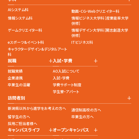
AIシステム科
動画・CG・Webクリエイター科
情報システム科
情報ビジネス大学科［産業能率大学
併修］
ゲームクリエイター科
情報デザイン大学科［開志創造大学
併修］
eスポーツ&イベント科
ITビジネス科
キャラクターデザイン&デジタルアート
科
+
+
就職
入試・学費
就職実績
AO入試について
企業連携
入試・学費
卒業生の活躍
学費サポート制度
学生寮・アパート
+
訪問者別
新潟県以外から進学をお考えの方へ
通信制高校の方へ
留学生の方へ
卒業生の方へ
採用ご担当者様へ
+
+
キャンパスライフ
オープンキャンパス