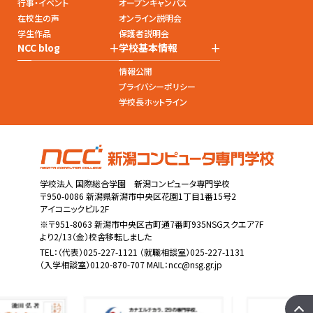
行事・イベント
オープンキャンパス
在校生の声
オンライン説明会
学生作品
保護者説明会
+
+
NCC blog
学校基本情報
情報公開
プライバシーポリシー
学校長ホットライン
学校法人 国際総合学園 新潟コンピュータ専門学校
〒950-0086 新潟県新潟市中央区花園1丁目1番15号2
アイコニックビル2F
※〒951-8063 新潟市中央区古町通7番町935NSGスクエア7F
より2/13（金）校舎移転しました
TEL：
（代表）025-227-1121
（就職相談室）025-227-1131
（入学相談室）0120-870-707 MAIL：
ncc@nsg.gr.jp