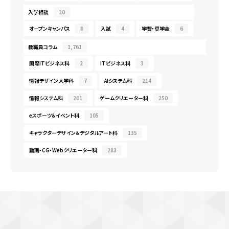
入学相談
20
オープンキャンパス
8
入試
4
学費・奨学金
6
教職員コラム
1,761
国際ITビジネス科
2
ITビジネス科
3
情報デザイン大学科
7
AIシステム科
214
情報システム科
201
ゲームクリエーター科
250
eスポーツ＆イベント科
105
キャラクターデザイン＆デジタルアート科
135
動画・CG・Webクリエーター科
283