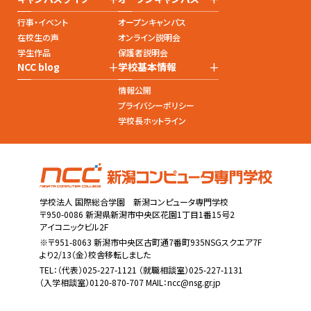
行事・イベント
オープンキャンパス
在校生の声
オンライン説明会
学生作品
保護者説明会
+
+
NCC blog
学校基本情報
情報公開
プライバシーポリシー
学校長ホットライン
学校法人 国際総合学園 新潟コンピュータ専門学校
〒950-0086 新潟県新潟市中央区花園1丁目1番15号2
アイコニックビル2F
※〒951-8063 新潟市中央区古町通7番町935NSGスクエア7F
より2/13（金）校舎移転しました
TEL：
（代表）025-227-1121
（就職相談室）025-227-1131
（入学相談室）0120-870-707 MAIL：
ncc@nsg.gr.jp