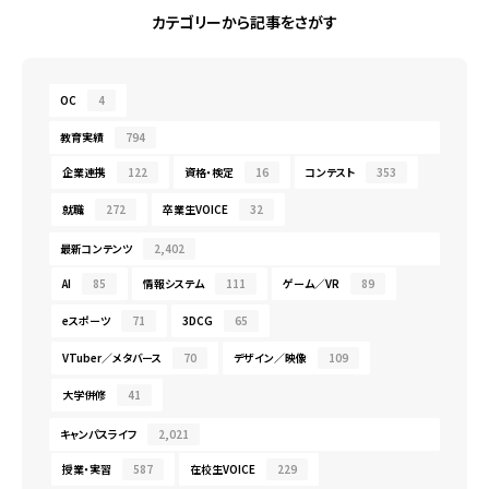
カテゴリーから記事をさがす
OC
4
教育実績
794
企業連携
122
資格・検定
16
コンテスト
353
就職
272
卒業生VOICE
32
最新コンテンツ
2,402
AI
85
情報システム
111
ゲーム／VR
89
eスポーツ
71
3DCG
65
VTuber／メタバース
70
デザイン／映像
109
大学併修
41
キャンパスライフ
2,021
授業・実習
587
在校生VOICE
229