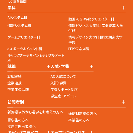
よくある質問
+
学科
AIシステム科
動画・CG・Webクリエイター科
情報システム科
情報ビジネス大学科［産業能率大学
併修］
ゲームクリエイター科
情報デザイン大学科［開志創造大学
併修］
eスポーツ&イベント科
ITビジネス科
キャラクターデザイン&デジタルアート
科
+
+
就職
入試・学費
就職実績
AO入試について
企業連携
入試・学費
卒業生の活躍
学費サポート制度
学生寮・アパート
+
訪問者別
新潟県以外から進学をお考えの方へ
通信制高校の方へ
留学生の方へ
卒業生の方へ
採用ご担当者様へ
+
+
キャンパスライフ
オープンキャンパス