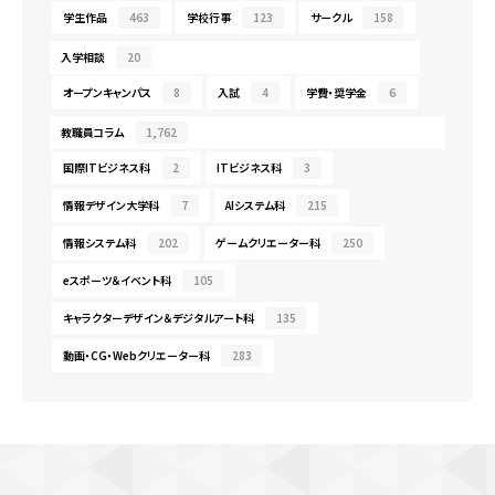
学生作品
463
学校行事
123
サークル
158
入学相談
20
オープンキャンパス
8
入試
4
学費・奨学金
6
教職員コラム
1,762
国際ITビジネス科
2
ITビジネス科
3
情報デザイン大学科
7
AIシステム科
215
情報システム科
202
ゲームクリエーター科
250
eスポーツ＆イベント科
105
キャラクターデザイン＆デジタルアート科
135
動画・CG・Webクリエーター科
283