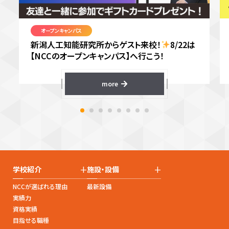
オープンキャンパス
新潟人工知能研究所からゲスト来校！
8/22は
【NCCのオープンキャンパス】へ行こう！
more
+
+
学校紹介
施設・設備
NCCが選ばれる理由
最新設備
実績力
資格実績
目指せる職種