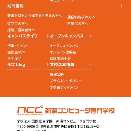
+
訪問者別
新潟県以外から進学をお考えの方へ
通信制高校の方へ
留学生の方へ
卒業生の方へ
採用ご担当者様へ
+
+
キャンパスライフ
オープンキャンパス
行事・イベント
オープンキャンパス
在校生の声
オンライン説明会
学生作品
保護者説明会
+
+
NCC blog
学校基本情報
情報公開
プライバシーポリシー
学校長ホットライン
学校法人 国際総合学園 新潟コンピュータ専門学校
〒950-0086 新潟県新潟市中央区花園1丁目1番15号2