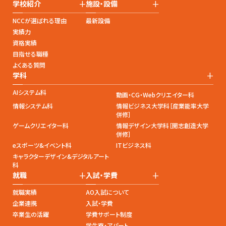
+
+
学校紹介
施設・設備
NCCが選ばれる理由
最新設備
実績力
資格実績
目指せる職種
よくある質問
+
学科
AIシステム科
動画・CG・Webクリエイター科
情報システム科
情報ビジネス大学科［産業能率大学
併修］
ゲームクリエイター科
情報デザイン大学科［開志創造大学
併修］
eスポーツ&イベント科
ITビジネス科
キャラクターデザイン&デジタルアート
科
+
+
就職
入試・学費
就職実績
AO入試について
企業連携
入試・学費
卒業生の活躍
学費サポート制度
学生寮・アパート