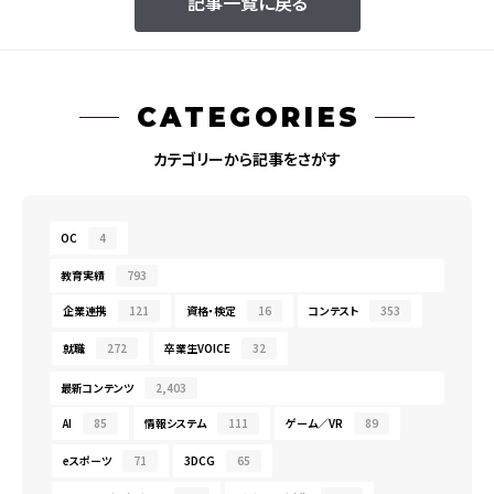
記事一覧に戻る
CATEGORIES
カテゴリーから記事をさがす
OC
4
教育実績
793
企業連携
121
資格・検定
16
コンテスト
353
就職
272
卒業生VOICE
32
最新コンテンツ
2,403
AI
85
情報システム
111
ゲーム／VR
89
eスポーツ
71
3DCG
65