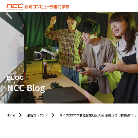
BLOG
NCC Blog
Home
最新コンテンツ
マイクロマウス北陸信越地区大会 優勝､2位､3位独占！！！。