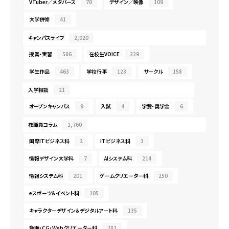
VTuber／メタバース
70
デザイン／映像
109
大学併修
41
キャンパスライフ
2,020
授業・実習
586
在校生VOICE
229
学生作品
463
学校行事
123
サークル
158
入学相談
21
オープンキャンパス
9
入試
4
学費・奨学金
6
教職員コラム
1,760
国際ITビジネス科
2
ITビジネス科
3
情報デザイン大学科
7
AIシステム科
214
情報システム科
201
ゲームクリエーター科
250
eスポーツ＆イベント科
105
キャラクターデザイン＆デジタルアート科
135
動画・CG・Webクリエーター科
282