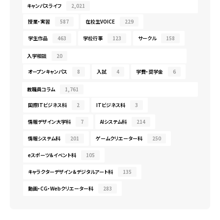
キャンパスライフ
2,021
授業・実習
587
在校生VOICE
229
学生作品
463
学校行事
123
サークル
158
入学相談
20
オープンキャンパス
8
入試
4
学費・奨学金
6
教職員コラム
1,761
国際ITビジネス科
2
ITビジネス科
3
情報デザイン大学科
7
AIシステム科
214
情報システム科
201
ゲームクリエーター科
250
eスポーツ＆イベント科
105
キャラクターデザイン＆デジタルアート科
135
動画・CG・Webクリエーター科
283