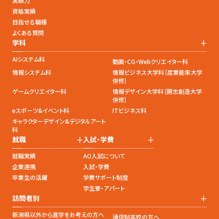
実績力
資格実績
目指せる職種
よくある質問
+
学科
AIシステム科
動画・CG・Webクリエイター科
情報システム科
情報ビジネス大学科［産業能率大学
併修］
ゲームクリエイター科
情報デザイン大学科［開志創造大学
併修］
eスポーツ&イベント科
ITビジネス科
キャラクターデザイン&デジタルアート
科
+
+
就職
入試・学費
就職実績
AO入試について
企業連携
入試・学費
卒業生の活躍
学費サポート制度
学生寮・アパート
+
訪問者別
新潟県以外から進学をお考えの方へ
通信制高校の方へ