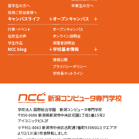
留学生の方へ
卒業生の方へ
採用ご担当者様へ
+
+
キャンパスライフ
オープンキャンパス
行事・イベント
オープンキャンパス
在校生の声
オンライン説明会
学生作品
保護者説明会
+
+
NCC blog
学校基本情報
情報公開
プライバシーポリシー
学校長ホットライン
学校法人 国際総合学園 新潟コンピュータ専門学校
〒950-0086 新潟県新潟市中央区花園1丁目1番15号2
アイコニックビル2F
※〒951-8063 新潟市中央区古町通7番町935NSGスクエア7F
より2/13（金）校舎移転しました