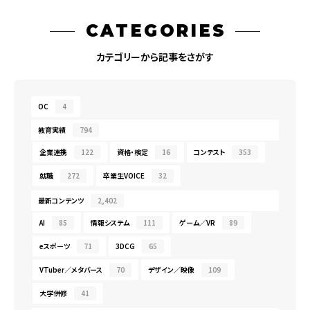
CATEGORIES
カテゴリーから記事をさがす
OC
4
教育実績
794
企業連携
122
資格・検定
16
コンテスト
353
就職
272
卒業生VOICE
32
最新コンテンツ
2,402
AI
85
情報システム
111
ゲーム／VR
89
eスポーツ
71
3DCG
65
VTuber／メタバース
70
デザイン／映像
109
大学併修
41