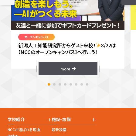
オープンキャンパス
新潟人工知能研究所からゲスト来校！
8/22は
【NCCのオープンキャンパス】へ行こう！
more
+
+
学校紹介
施設・設備
NCCが選ばれる理由
最新設備