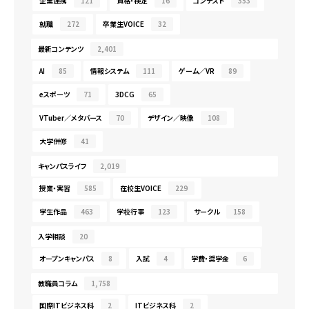
企業連携
121
資格・検定
16
コンテスト
353
就職
272
卒業生VOICE
32
最新コンテンツ
2,401
AI
85
情報システム
111
ゲーム／VR
89
eスポーツ
71
3DCG
65
VTuber／メタバース
70
デザイン／映像
108
大学併修
41
キャンパスライフ
2,019
授業・実習
585
在校生VOICE
229
学生作品
463
学校行事
123
サークル
158
入学相談
20
オープンキャンパス
8
入試
4
学費・奨学金
6
教職員コラム
1,758
国際ITビジネス科
2
ITビジネス科
2