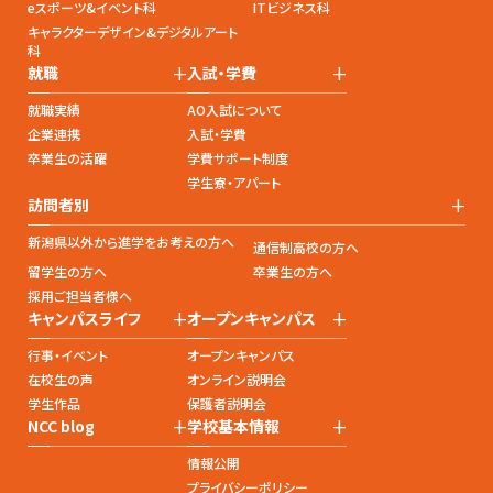
eスポーツ&イベント科
ITビジネス科
キャラクターデザイン&デジタルアート
科
+
+
就職
入試・学費
就職実績
AO入試について
企業連携
入試・学費
卒業生の活躍
学費サポート制度
学生寮・アパート
+
訪問者別
新潟県以外から進学をお考えの方へ
通信制高校の方へ
留学生の方へ
卒業生の方へ
採用ご担当者様へ
+
+
キャンパスライフ
オープンキャンパス
行事・イベント
オープンキャンパス
在校生の声
オンライン説明会
学生作品
保護者説明会
+
+
NCC blog
学校基本情報
情報公開
プライバシーポリシー