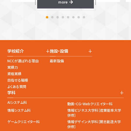
more
+
+
学校紹介
施設・設備
NCCが選ばれる理由
最新設備
実績力
資格実績
目指せる職種
よくある質問
+
学科
AIシステム科
動画・CG・Webクリエイター科
情報システム科
情報ビジネス大学科［産業能率大学
併修］
ゲームクリエイター科
情報デザイン大学科［開志創造大学
併修］