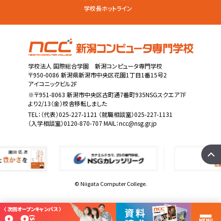
学校長ホットライン
学校法人 国際総合学園 新潟コンピュータ専門学校
〒950-0086 新潟県新潟市中央区花園1丁目1番15号2
アイコニックビル2F
※〒951-8063 新潟市中央区古町通7番町935NSGスクエア7F
より2/13（金）校舎移転しました
TEL：
（代表）025-227-1121
（就職相談室）025-227-1131
（入学相談室）0120-870-707 MAIL：
ncc@nsg.gr.jp
© Niigata Computer College.
〈 次回オープンキャンパス 〉
MENU