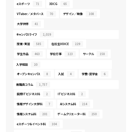
eスポーツ
71
3DCG
65
VTuber／メタバース
70
デザイン／映像
108
大学併修
41
キャンパスライフ
2,019
授業・実習
585
在校生VOICE
229
学生作品
463
学校行事
123
サークル
158
入学相談
20
オープンキャンパス
8
入試
4
学費・奨学金
6
教職員コラム
1,757
国際ITビジネス科
2
ITビジネス科
2
情報デザイン大学科
7
AIシステム科
214
情報システム科
201
ゲームクリエーター科
250
eスポーツ＆イベント科
104