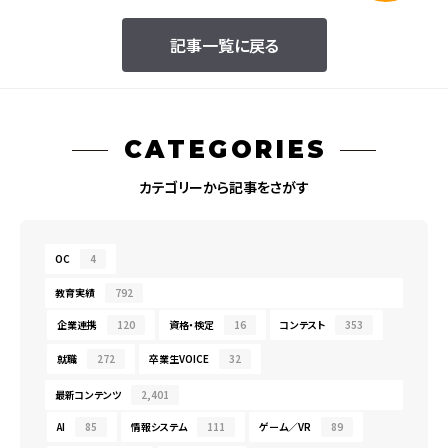
記事一覧に戻る
CATEGORIES
カテゴリーから記事をさがす
OC
4
教育実績
792
企業連携
120
資格・検定
16
コンテスト
353
就職
272
卒業生VOICE
32
最新コンテンツ
2,401
AI
85
情報システム
111
ゲーム／VR
89