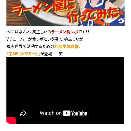
今回はなんと、笑主しぃの
ラーメン食レポ
です！！
Vチューバーが食レポという事で、笑主しぃが
現実世界で活動するための
外部生体端末、
『生ME（ナマミー）』
が登場！ 笑