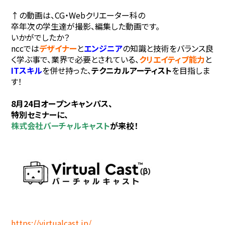
↑の動画は、CG・Webクリエーター科の
卒年次の学生達が撮影、編集した動画です。
いかがでしたか？
nccでは
デザイナー
と
エンジニア
の知識と技術をバランス良
く学ぶ事で、業界で必要とされている、
クリエイティブ能力
と
IT
スキル
を併せ持った、
テクニカルアーティスト
を目指しま
す！
8月24日オープンキャンパス、
特別セミナーに、
株式会社バーチャルキャスト
が来校！
https://virtualcast.jp/