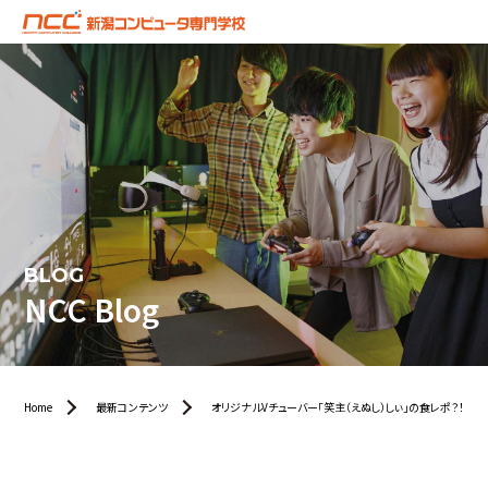
BLOG
NCC Blog
Home
最新コンテンツ
オリジナルVチューバー「笑主（えぬし）しぃ」の食レポ？！