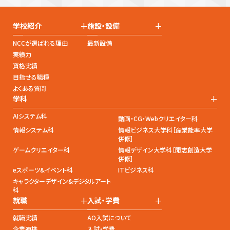
+
+
学校紹介
施設・設備
NCCが選ばれる理由
最新設備
実績力
資格実績
目指せる職種
よくある質問
+
学科
AIシステム科
動画・CG・Webクリエイター科
情報システム科
情報ビジネス大学科［産業能率大学
併修］
ゲームクリエイター科
情報デザイン大学科［開志創造大学
併修］
eスポーツ&イベント科
ITビジネス科
キャラクターデザイン&デジタルアート
科
+
+
就職
入試・学費
就職実績
AO入試について
企業連携
入試・学費