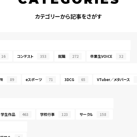
カテゴリーから記事をさがす
16
コンテスト
353
就職
272
卒業生VOICE
32
R
89
eスポーツ
71
3DCG
65
VTuber／メタバース
学生作品
463
学校行事
123
サークル
158