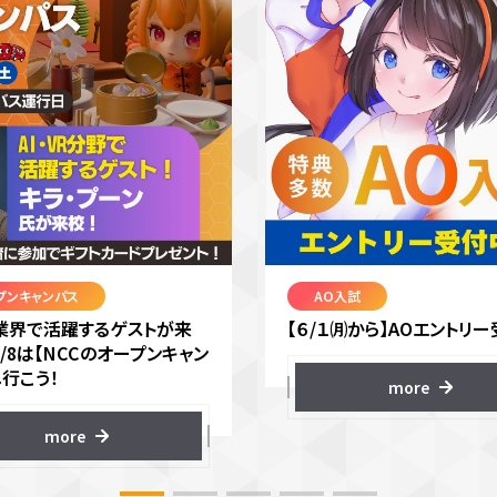
プンキャンパス
AO入試
VR業界で活躍するゲストが来
【６/１㈪から】AOエントリー
8/8は【NCCのオープンキャン
へ行こう！
more
more