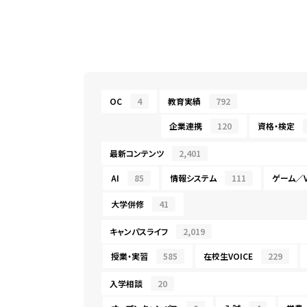
OC
4
教育実績
792
企業連携
120
資格・検定
最新コンテンツ
2,401
AI
85
情報システム
111
ゲーム／V
大学併修
41
キャンパスライフ
2,019
授業・実習
585
在校生VOICE
229
入学相談
20