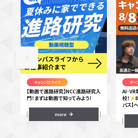
キャンパスライフ
オー
【動画で進路研究】NCC進路研究入
AI･
門！まずは動画で知ってみよう！
校！
パス】
more