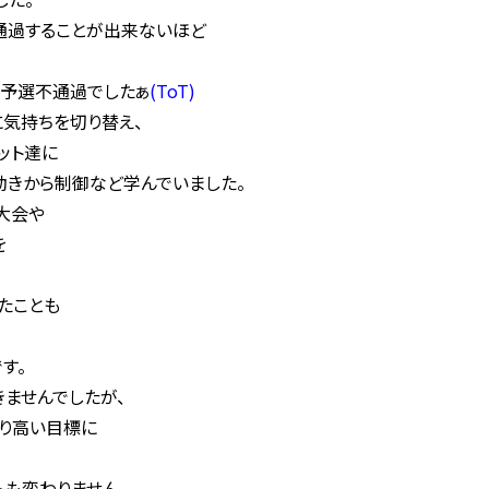
通過することが出来ないほど
に予選不通過でしたぁ
(ToT)
に気持ちを切り替え、
ット達に
動きから制御など学んでいました。
大会や
を
たことも
す。
ませんでしたが、
り高い目標に
トも変わりません。