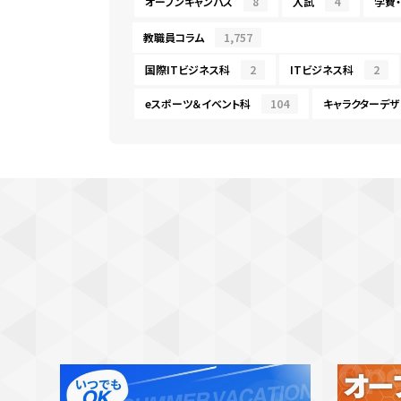
オープンキャンパス
8
入試
4
学費
教職員コラム
1,757
国際ITビジネス科
2
ITビジネス科
2
eスポーツ＆イベント科
104
キャラクターデザ