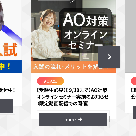
AO入試
受付中！
【受験生必見】【９/18まで】AO対策
【
オンラインセミナー実施のお知らせ
会
（限定動画配信での開催）
more