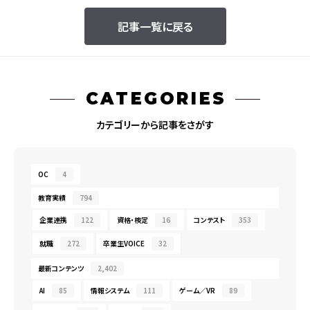
記事一覧に戻る
CATEGORIES
カテゴリーから記事をさがす
OC
4
教育実績
794
企業連携
122
資格・検定
16
コンテスト
353
就職
272
卒業生VOICE
32
最新コンテンツ
2,402
AI
85
情報システム
111
ゲーム／VR
89