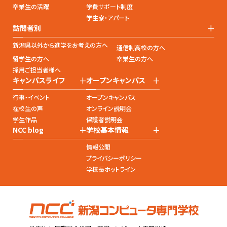
卒業生の活躍
学費サポート制度
学生寮・アパート
+
訪問者別
新潟県以外から進学をお考えの方へ
通信制高校の方へ
留学生の方へ
卒業生の方へ
採用ご担当者様へ
+
+
キャンパスライフ
オープンキャンパス
行事・イベント
オープンキャンパス
在校生の声
オンライン説明会
学生作品
保護者説明会
+
+
NCC blog
学校基本情報
情報公開
プライバシーポリシー
学校長ホットライン