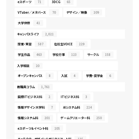
eスポーツ
71
3DCG
65
VTuber／メタバース
70
デザイン／映像
109
大学併修
41
キャンパスライフ
2,021
授業・実習
587
在校生VOICE
229
学生作品
463
学校行事
123
サークル
158
入学相談
20
オープンキャンパス
8
入試
4
学費・奨学金
6
教職員コラム
1,761
国際ITビジネス科
2
ITビジネス科
3
情報デザイン大学科
7
AIシステム科
214
情報システム科
201
ゲームクリエーター科
250
eスポーツ＆イベント科
105
キャラクターデザイン＆デジタルアート科
135