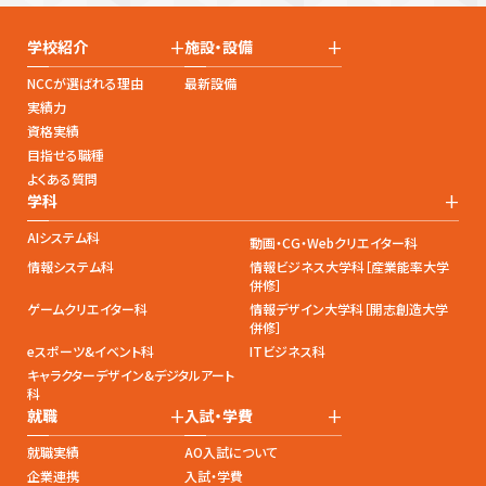
+
+
学校紹介
施設・設備
NCCが選ばれる理由
最新設備
実績力
資格実績
目指せる職種
よくある質問
+
学科
AIシステム科
動画・CG・Webクリエイター科
情報システム科
情報ビジネス大学科［産業能率大学
併修］
ゲームクリエイター科
情報デザイン大学科［開志創造大学
併修］
eスポーツ&イベント科
ITビジネス科
キャラクターデザイン&デジタルアート
科
+
+
就職
入試・学費
就職実績
AO入試について
企業連携
入試・学費