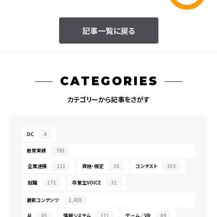
記事一覧に戻る
CATEGORIES
カテゴリーから記事をさがす
OC
4
教育実績
793
企業連携
121
資格・検定
16
コンテスト
353
就職
272
卒業生VOICE
32
最新コンテンツ
2,403
AI
85
情報システム
111
ゲーム／VR
89