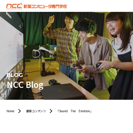
BLOG
NCC Blog
Home
最新コンテンツ
「Sound The Emotion」