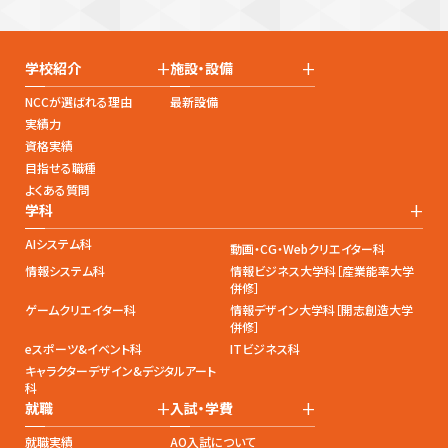
+
+
学校紹介
施設・設備
NCCが選ばれる理由
最新設備
実績力
資格実績
目指せる職種
よくある質問
+
学科
AIシステム科
動画・CG・Webクリエイター科
情報システム科
情報ビジネス大学科［産業能率大学
併修］
ゲームクリエイター科
情報デザイン大学科［開志創造大学
併修］
eスポーツ&イベント科
ITビジネス科
キャラクターデザイン&デジタルアート
科
+
+
就職
入試・学費
就職実績
AO入試について