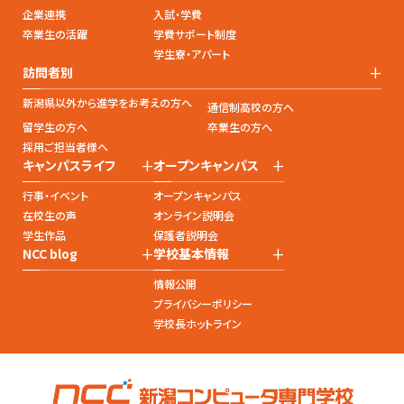
企業連携
入試・学費
卒業生の活躍
学費サポート制度
学生寮・アパート
+
訪問者別
新潟県以外から進学をお考えの方へ
通信制高校の方へ
留学生の方へ
卒業生の方へ
採用ご担当者様へ
+
+
キャンパスライフ
オープンキャンパス
行事・イベント
オープンキャンパス
在校生の声
オンライン説明会
学生作品
保護者説明会
+
+
NCC blog
学校基本情報
情報公開
プライバシーポリシー
学校長ホットライン