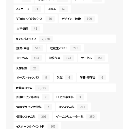
eスポーツ
71
3DCG
65
VTuber／メタバース
70
デザイン／映像
109
大学併修
41
キャンパスライフ
2,020
授業・実習
586
在校生VOICE
229
学生作品
463
学校行事
123
サークル
158
入学相談
21
オープンキャンパス
9
入試
4
学費・奨学金
6
教職員コラム
1,760
国際ITビジネス科
2
ITビジネス科
3
情報デザイン大学科
7
AIシステム科
214
情報システム科
201
ゲームクリエーター科
250
eスポーツ＆イベント科
105